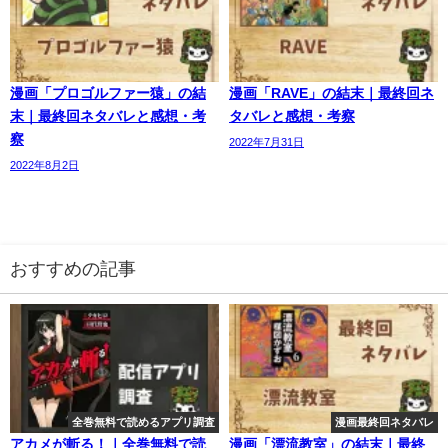
漫画「プロゴルファー猿」の結
漫画「RAVE」の結末｜最終回ネ
末｜最終回ネタバレと感想・考
タバレと感想・考察
察
2022年7月31日
2022年8月2日
おすすめの記事
全巻無料で読めるアプリ調査
漫画最終回ネタバレ
アカメが斬る！｜全巻無料で読
漫画「漂流教室」の結末｜最終