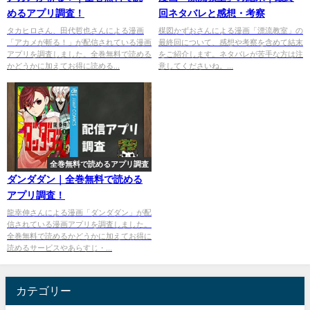
めるアプリ調査！
回ネタバレと感想・考察
タカヒロさん、田代哲也さんによる漫画
楳図かずおさんによる漫画「漂流教室」の
「アカメが斬る！」が配信されている漫画
最終回について、感想や考察を含めて結末
アプリを調査しました。全巻無料で読める
をご紹介します。ネタバレが苦手な方は注
かどうかに加えてお得に読める...
意してくださいね。...
全巻無料で読めるアプリ調査
ダンダダン｜全巻無料で読める
アプリ調査！
龍幸伸さんによる漫画「ダンダダン」が配
信されている漫画アプリを調査しました。
全巻無料で読めるかどうかに加えてお得に
読めるサービスやあらすじ・...
カテゴリー