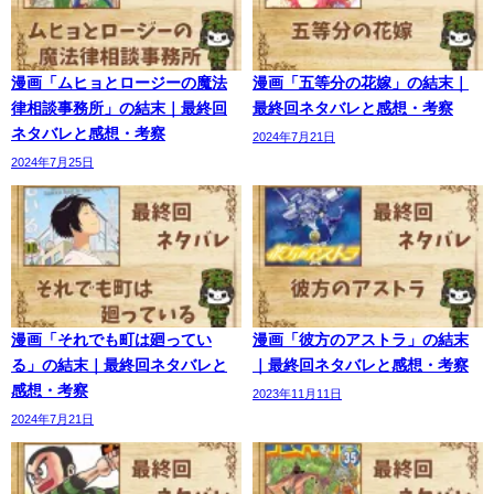
漫画「ムヒョとロージーの魔法
漫画「五等分の花嫁」の結末｜
律相談事務所」の結末｜最終回
最終回ネタバレと感想・考察
ネタバレと感想・考察
2024年7月21日
2024年7月25日
漫画「それでも町は廻ってい
漫画「彼方のアストラ」の結末
る」の結末｜最終回ネタバレと
｜最終回ネタバレと感想・考察
感想・考察
2023年11月11日
2024年7月21日