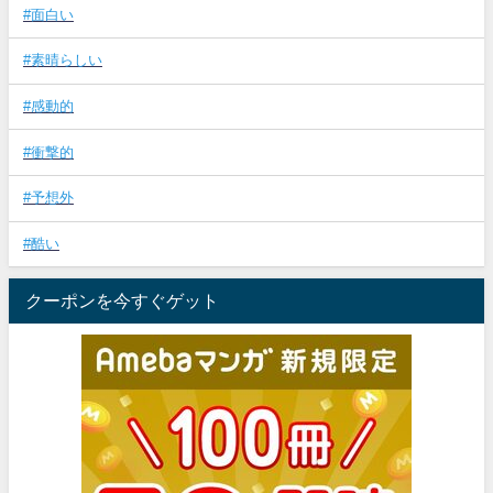
#面白い
#素晴らしい
#感動的
#衝撃的
#予想外
#酷い
クーポンを今すぐゲット