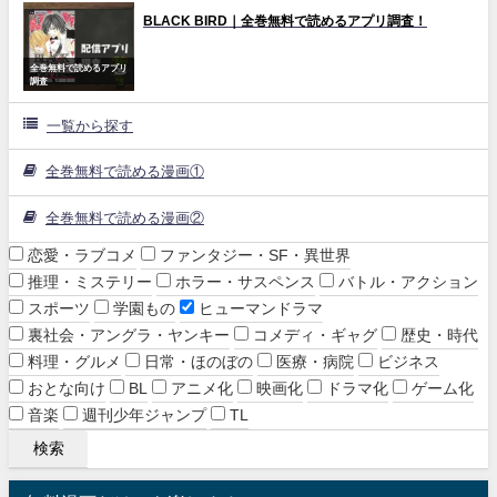
BLACK BIRD｜全巻無料で読めるアプリ調査！
全巻無料で読めるアプリ
調査
一覧から探す
全巻無料で読める漫画①
全巻無料で読める漫画②
恋愛・ラブコメ
ファンタジー・SF・異世界
推理・ミステリー
ホラー・サスペンス
バトル・アクション
スポーツ
学園もの
ヒューマンドラマ
裏社会・アングラ・ヤンキー
コメディ・ギャグ
歴史・時代
料理・グルメ
日常・ほのぼの
医療・病院
ビジネス
おとな向け
BL
アニメ化
映画化
ドラマ化
ゲーム化
音楽
週刊少年ジャンプ
TL