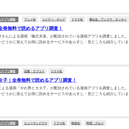
アニメ化
コメディ・ギャグ
ドラマ化
裏社会・アングラ・ヤンキー
るアプリ調査
全巻無料で読めるアプリ調査！
けさんによる漫画「極主夫道」が配信されている漫画アプリを調査しました。
かどうかに加えてお得に読めるサービスやあらすじ・見どころも紹介していま
恋愛・ラブコメ
ドラマ化
るアプリ調査
タ子｜全巻無料で読めるアプリ調査！
による漫画「やわ男とカタ子」が配信されている漫画アプリを調査しました。
かどうかに加えてお得に読めるサービスやあらすじ・見どころも紹介していま
ヒューマンドラマ
ドラマ化
映画化
料理・グルメ
るアプリ調査