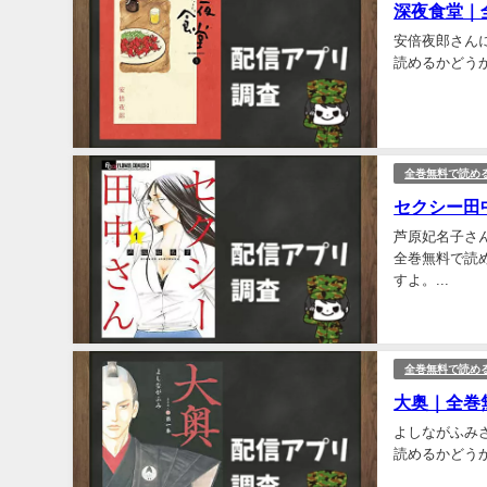
深夜食堂｜
安倍夜郎さん
読めるかどう
全巻無料で読め
セクシー田
芦原妃名子さ
全巻無料で読
すよ。...
全巻無料で読め
大奥｜全巻
よしながふみ
読めるかどう