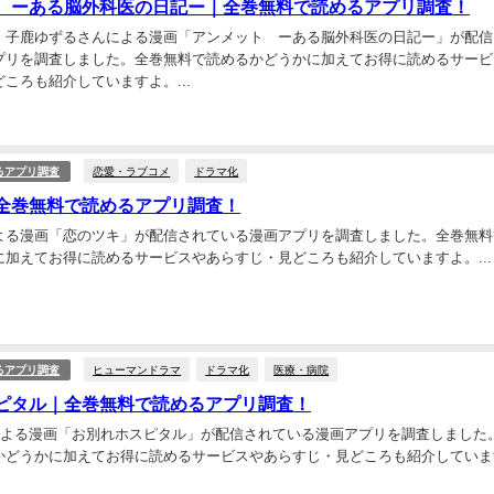
 ーある脳外科医の日記ー｜全巻無料で読めるアプリ調査！
、子鹿ゆずるさんによる漫画「アンメット ーある脳外科医の日記ー」が配信
プリを調査しました。全巻無料で読めるかどうかに加えてお得に読めるサービ
ころも紹介していますよ。...
恋愛・ラブコメ
ドラマ化
るアプリ調査
全巻無料で読めるアプリ調査！
よる漫画「恋のツキ」が配信されている漫画アプリを調査しました。全巻無料
に加えてお得に読めるサービスやあらすじ・見どころも紹介していますよ。...
ヒューマンドラマ
ドラマ化
医療・病院
るアプリ調査
ピタル｜全巻無料で読めるアプリ調査！
による漫画「お別れホスピタル」が配信されている漫画アプリを調査しました
かどうかに加えてお得に読めるサービスやあらすじ・見どころも紹介していま