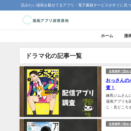
読みたい漫画を載せてるアプリ・電子書籍サービスがすぐに見
ホーム
漫
ドラマ化の記事一覧
全巻無料で読め
おっさんの
査！
練馬ジムさん
漫画アプリを
じ・見どころも
全巻無料で読め