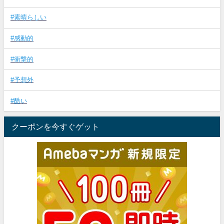
#素晴らしい
#感動的
#衝撃的
#予想外
#酷い
クーポンを今すぐゲット