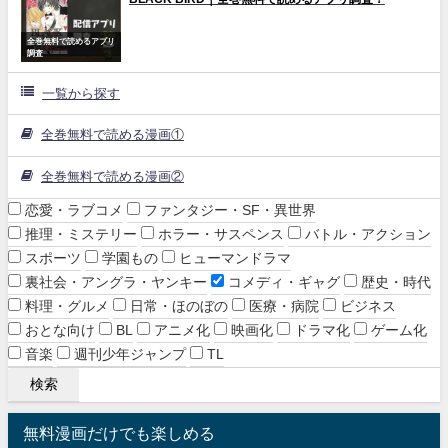
全巻無料で読めるアプリ
調査
一覧から探す
全巻無料で読める漫画①
全巻無料で読める漫画②
恋愛・ラブコメ
ファンタジー・SF・異世界
推理・ミステリー
ホラー・サスペンス
バトル・アクション
スポーツ
学園もの
ヒューマンドラマ
裏社会・アングラ・ヤンキー
コメディ・ギャグ
歴史・時代
料理・グルメ
日常・ほのぼの
医療・病院
ビジネス
おとな向け
BL
アニメ化
映画化
ドラマ化
ゲーム化
音楽
週刊少年ジャンプ
TL
無料漫画だけでも楽しめる