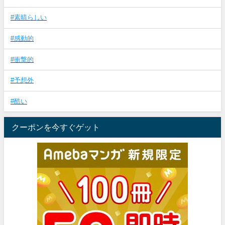
#素晴らしい
#感動的
#衝撃的
#予想外
#酷い
クーポンを今すぐゲット