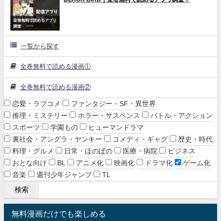
全巻無料で読めるアプリ
調査
一覧から探す
全巻無料で読める漫画①
全巻無料で読める漫画②
恋愛・ラブコメ
ファンタジー・SF・異世界
推理・ミステリー
ホラー・サスペンス
バトル・アクション
スポーツ
学園もの
ヒューマンドラマ
裏社会・アングラ・ヤンキー
コメディ・ギャグ
歴史・時代
料理・グルメ
日常・ほのぼの
医療・病院
ビジネス
おとな向け
BL
アニメ化
映画化
ドラマ化
ゲーム化
音楽
週刊少年ジャンプ
TL
無料漫画だけでも楽しめる