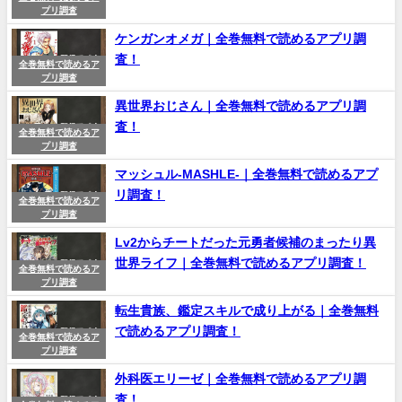
プリ調査
ケンガンオメガ｜全巻無料で読めるアプリ調
査！
全巻無料で読めるア
プリ調査
異世界おじさん｜全巻無料で読めるアプリ調
査！
全巻無料で読めるア
プリ調査
マッシュル-MASHLE-｜全巻無料で読めるアプ
リ調査！
全巻無料で読めるア
プリ調査
Lv2からチートだった元勇者候補のまったり異
世界ライフ｜全巻無料で読めるアプリ調査！
全巻無料で読めるア
プリ調査
転生貴族、鑑定スキルで成り上がる｜全巻無料
で読めるアプリ調査！
全巻無料で読めるア
プリ調査
外科医エリーゼ｜全巻無料で読めるアプリ調
査！