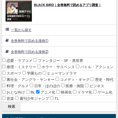
BLACK BIRD｜全巻無料で読めるアプリ調査！
全巻無料で読めるアプリ
調査
一覧から探す
全巻無料で読める漫画①
全巻無料で読める漫画②
恋愛・ラブコメ
ファンタジー・SF・異世界
推理・ミステリー
ホラー・サスペンス
バトル・アクション
スポーツ
学園もの
ヒューマンドラマ
裏社会・アングラ・ヤンキー
コメディ・ギャグ
歴史・時代
料理・グルメ
日常・ほのぼの
医療・病院
ビジネス
おとな向け
BL
アニメ化
映画化
ドラマ化
ゲーム化
音楽
週刊少年ジャンプ
TL