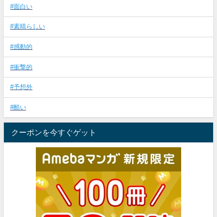
#面白い
#素晴らしい
#感動的
#衝撃的
#予想外
#酷い
クーポンを今すぐゲット