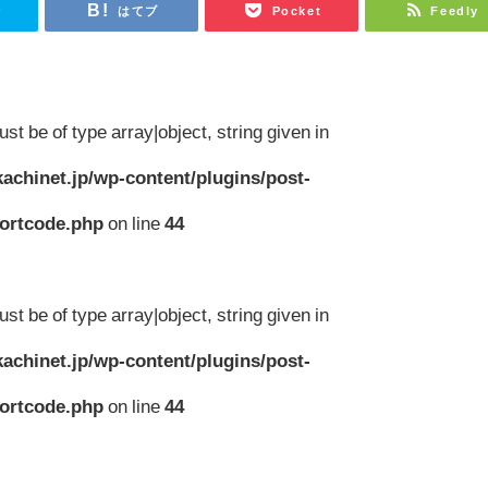
r
はてブ
Pocket
Feedly
st be of type array|object, string given in
achinet.jp/wp-content/plugins/post-
hortcode.php
on line
44
st be of type array|object, string given in
achinet.jp/wp-content/plugins/post-
hortcode.php
on line
44