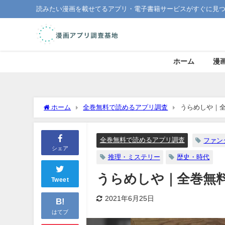
読みたい漫画を載せてるアプリ・電子書籍サービスがすぐに見
ホーム
漫
ホーム
全巻無料で読めるアプリ調査
うらめしや｜
全巻無料で読めるアプリ調査
ファン
シェア
推理・ミステリー
歴史・時代
うらめしや｜全巻無
Tweet
2021年6月25日
B!
はてブ