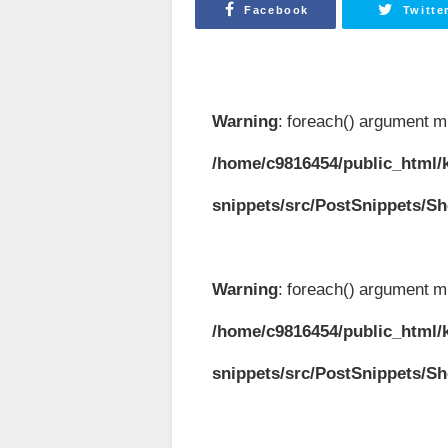
Facebook
Twitte
Warning
: foreach() argument mu
/home/c9816454/public_html/k
snippets/src/PostSnippets/S
Warning
: foreach() argument mu
/home/c9816454/public_html/k
snippets/src/PostSnippets/S