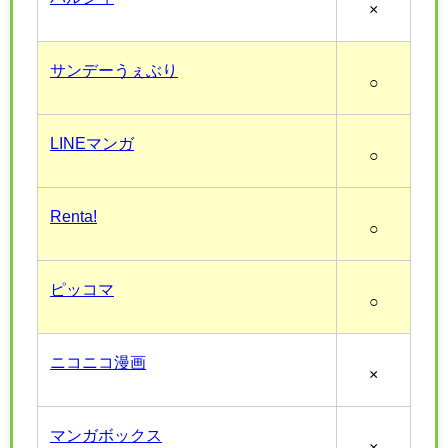
×
サンデーうぇぶり
○
LINEマンガ
○
Renta!
○
ピッコマ
○
ニコニコ漫画
×
マンガボックス
×