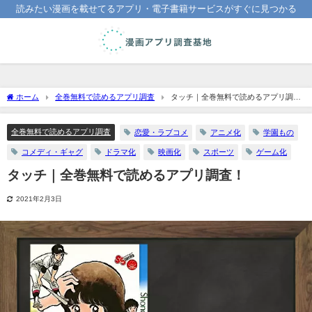
読みたい漫画を載せてるアプリ・電子書籍サービスがすぐに見つかる
ホーム
全巻無料で読めるアプリ調査
タッチ｜全巻無料で読めるアプリ調
査！
全巻無料で読めるアプリ調査
恋愛・ラブコメ
アニメ化
学園もの
コメディ・ギャグ
ドラマ化
映画化
スポーツ
ゲーム化
タッチ｜全巻無料で読めるアプリ調査！
2021年2月3日