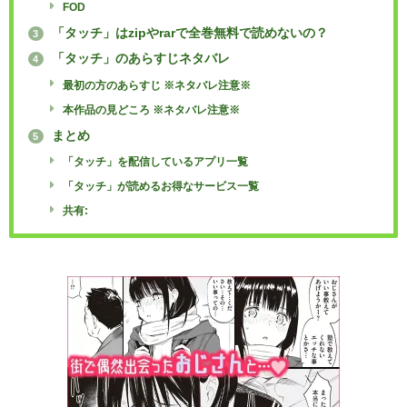
FOD
「タッチ」はzipやrarで全巻無料で読めないの？
3
「タッチ」のあらすじネタバレ
4
最初の方のあらすじ ※ネタバレ注意※
本作品の見どころ ※ネタバレ注意※
まとめ
5
「タッチ」を配信しているアプリ一覧
「タッチ」が読めるお得なサービス一覧
共有: