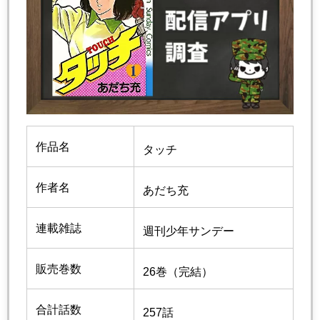
作品名
タッチ
作者名
あだち充
連載雑誌
週刊少年サンデー
販売巻数
26巻（完結）
合計話数
257話