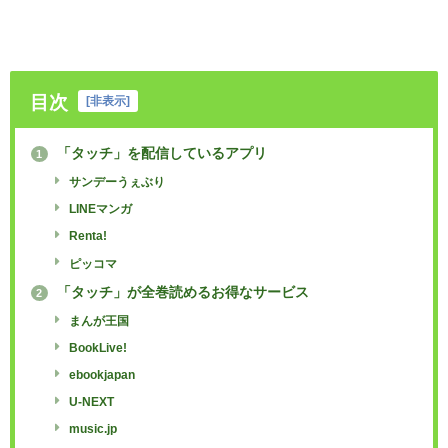
目次
[
非表示
]
「タッチ」を配信しているアプリ
1
サンデーうぇぶり
LINEマンガ
Renta!
ピッコマ
「タッチ」が全巻読めるお得なサービス
2
まんが王国
BookLive!
ebookjapan
U-NEXT
music.jp