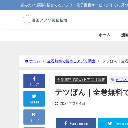
読みたい漫画を載せてるアプリ・電子書籍サービスがすぐに見
ホーム
漫
ホーム
全巻無料で読めるアプリ調査
テツぼん｜全
全巻無料で読めるアプリ調査
ビジネ
シェア
テツぼん｜全巻無料
Tweet
2024年2月4日
B!
はてブ
Facebook
Twitte