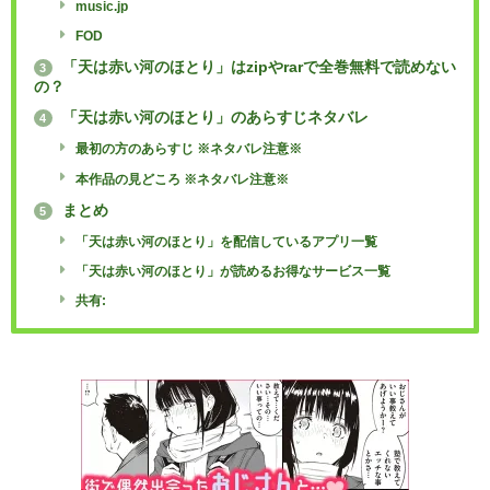
music.jp
FOD
「天は赤い河のほとり」はzipやrarで全巻無料で読めない
3
の？
「天は赤い河のほとり」のあらすじネタバレ
4
最初の方のあらすじ ※ネタバレ注意※
本作品の見どころ ※ネタバレ注意※
まとめ
5
「天は赤い河のほとり」を配信しているアプリ一覧
「天は赤い河のほとり」が読めるお得なサービス一覧
共有: