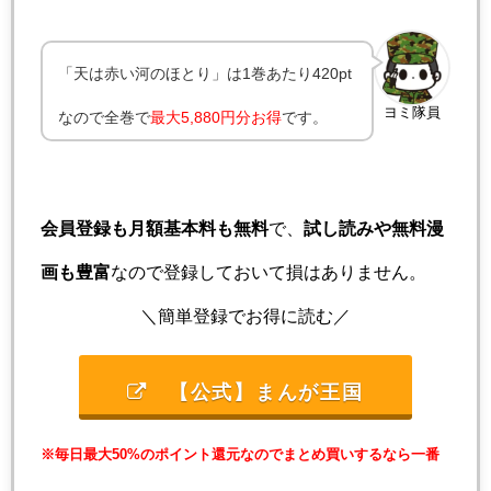
「天は赤い河のほとり」は1巻あたり420pt
ヨミ隊員
なので全巻で
最大
5,880円分お得
です。
会員登録も月額基本料も無料
で、
試し読みや無料漫
画も豊富
なので登録しておいて損はありません。
＼簡単登録でお得に読む／
【公式】まんが王国
※毎日最大50%のポイント還元なのでまとめ買いするなら一番