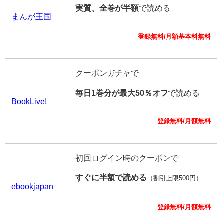
実質、全巻が半額
で読める
まんが王国
登録無料/月額基本料無料
クーポンガチャで
毎日1巻分が最大50％オフ
で読める
BookLive!
登録無料/月額無料
初回ログイン時のクーポンで
すぐに半額で読める
（割引上限500円）
ebookjapan
登録無料/月額無料