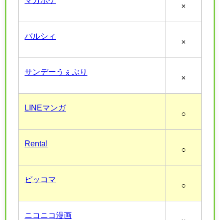
×
パルシィ
×
サンデーうぇぶり
×
LINEマンガ
○
Renta!
○
ピッコマ
○
ニコニコ漫画