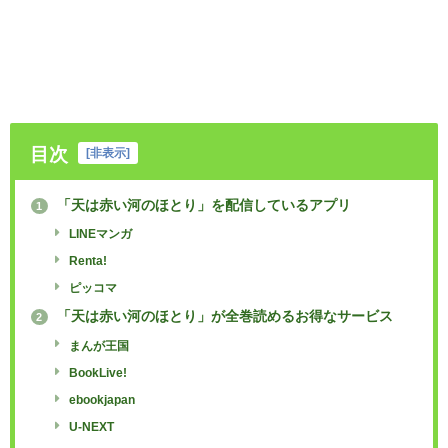
目次
[
非表示
]
「天は赤い河のほとり」を配信しているアプリ
1
LINEマンガ
Renta!
ピッコマ
「天は赤い河のほとり」が全巻読めるお得なサービス
2
まんが王国
BookLive!
ebookjapan
U-NEXT