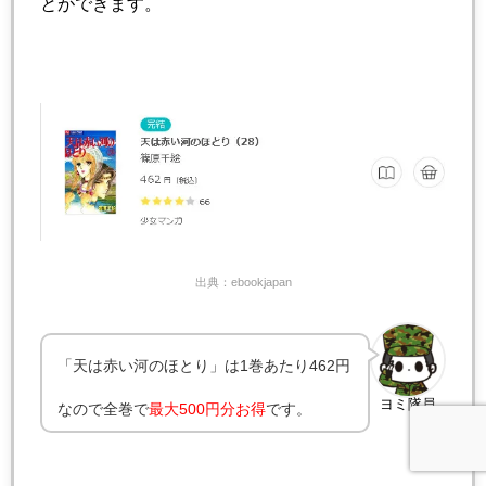
とができます。
出典：ebookjapan
「天は赤い河のほとり」は1巻あたり462円
ヨミ隊員
なので全巻で
最大500円分お得
です。