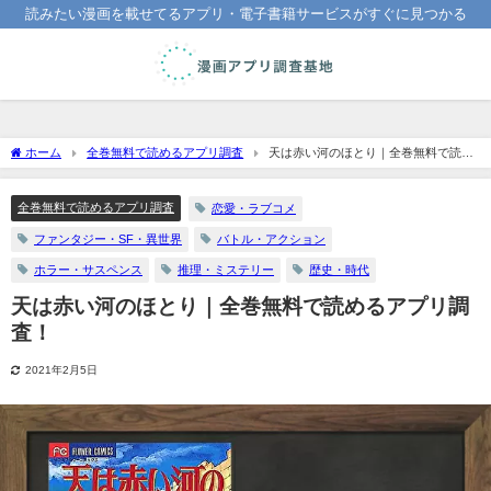
読みたい漫画を載せてるアプリ・電子書籍サービスがすぐに見つかる
ホーム
全巻無料で読めるアプリ調査
天は赤い河のほとり｜全巻無料で読め
るアプリ調査！
全巻無料で読めるアプリ調査
恋愛・ラブコメ
ファンタジー・SF・異世界
バトル・アクション
ホラー・サスペンス
推理・ミステリー
歴史・時代
天は赤い河のほとり｜全巻無料で読めるアプリ調
査！
2021年2月5日