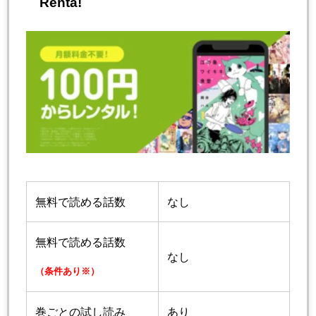
Renta!
無料で読める話数
なし
無料で読める話数
なし
（条件あり※）
巻ごとの試し読み
あり