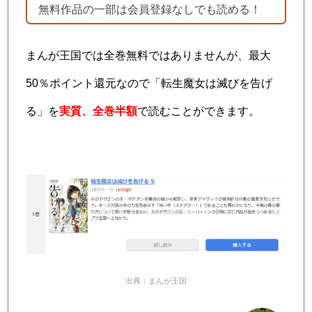
無料作品の一部は会員登録なしでも読める！
まんが王国では全巻無料ではありませんが、最大
50％ポイント還元なので「転生魔女は滅びを告げ
る」を
実質、全巻半額
で読むことができます。
出典：まんが王国