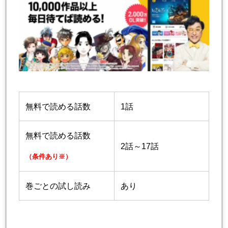
無料で読める話数
1話
無料で読める話数
2話～17話
（条件あり※）
巻ごとの試し読み
あり