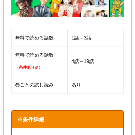
無料で読める話数
1話～3話
無料で読める話数
4話～19話
（条件あり※）
巻ごとの試し読み
あり
※条件詳細