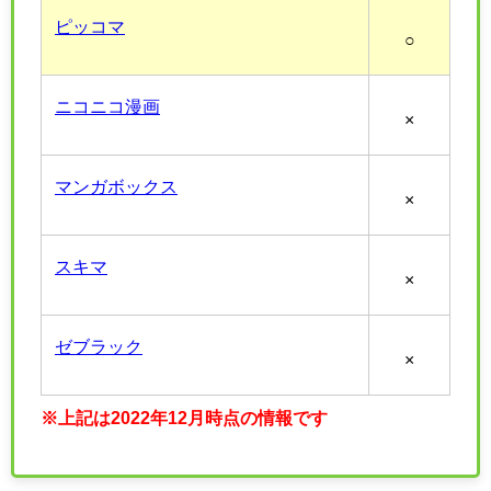
ピッコマ
○
ニコニコ漫画
×
マンガボックス
×
スキマ
×
ゼブラック
×
※上記は2022年12月時点の情報です