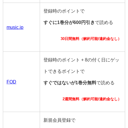
登録時のポイントで
すぐに1巻分が600円引き
で読める
music.jp
30日間無料（解約可能/違約金なし）
登録時のポイント + 8の付く日にゲッ
トできるポイントで
FOD
すぐではないが1巻分無料
で読める
2週間無料（解約可能/違約金なし）
新規会員登録で