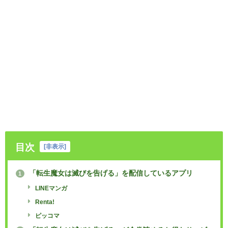
目次
[
非表示
]
「転生魔女は滅びを告げる」を配信しているアプリ
1
LINEマンガ
Renta!
ピッコマ