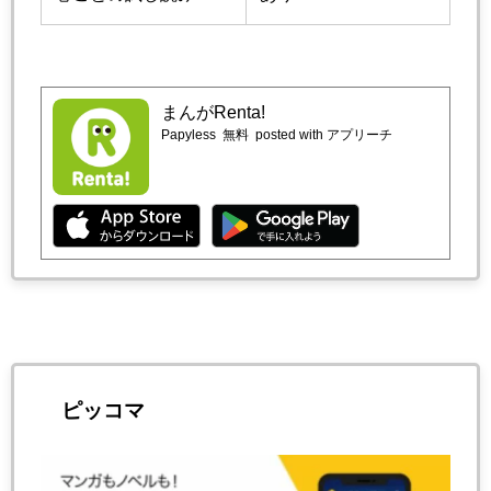
まんがRenta!
Papyless
無料
posted with アプリーチ
ピッコマ