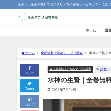
読みたい漫画を載せてるアプリ・電子書籍サービスがすぐに見
ホーム
漫
ホーム
全巻無料で読めるアプリ調査
水神の生贄｜
全巻無料で読めるアプリ調査
恋愛・
シェア
水神の生贄｜全巻無
Tweet
2021年7月24日
B!
はてブ