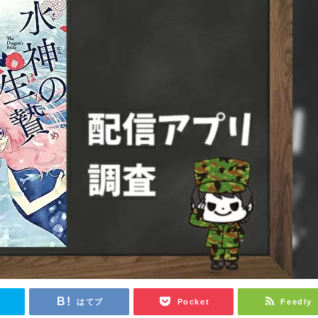
r
はてブ
Pocket
Feedly