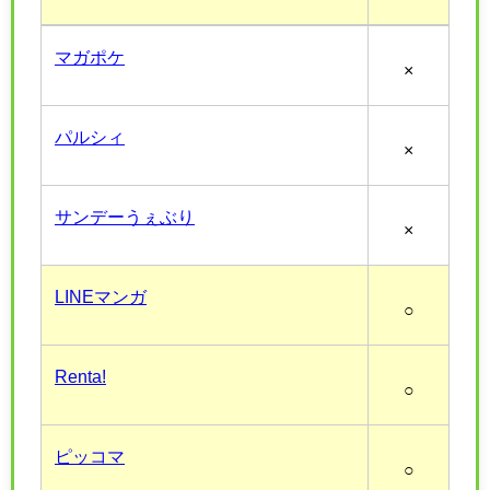
マガポケ
×
パルシィ
×
サンデーうぇぶり
×
LINEマンガ
○
Renta!
○
ピッコマ
○