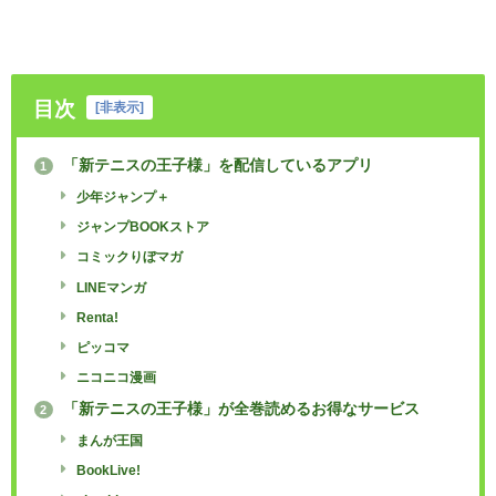
目次
[
非表示
]
「新テニスの王子様」を配信しているアプリ
1
少年ジャンプ＋
ジャンプBOOKストア
コミックりぼマガ
LINEマンガ
Renta!
ピッコマ
ニコニコ漫画
「新テニスの王子様」が全巻読めるお得なサービス
2
まんが王国
BookLive!