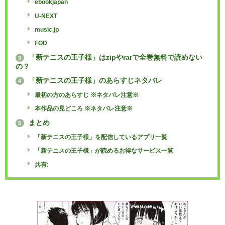
ebookjapan
U-NEXT
music.jp
FOD
「新テニスの王子様」はzipやrarで全巻無料で読めない
3
の？
「新テニスの王子様」のあらすじネタバレ
4
最初の方のあらすじ ※ネタバレ注意※
本作品の見どころ ※ネタバレ注意※
まとめ
5
「新テニスの王子様」を配信しているアプリ一覧
「新テニスの王子様」が読めるお得なサービス一覧
共有: