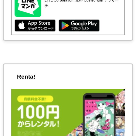
LINE Corporation
無料
posted with アプリー
チ
Renta!