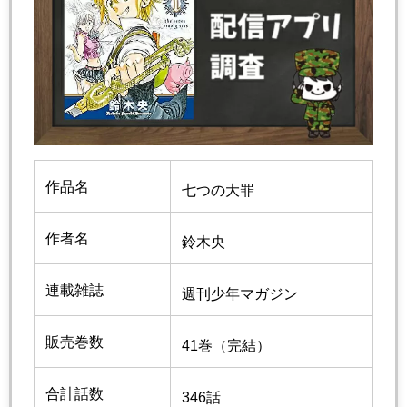
作品名
七つの大罪
作者名
鈴木央
連載雑誌
週刊少年マガジン
販売巻数
41巻（完結）
合計話数
346話