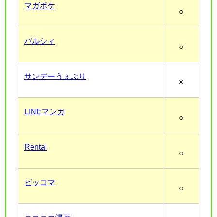
マガポケ
○
パルシィ
○
サンデーうぇぶり
×
LINEマンガ
○
Renta!
○
ピッコマ
○