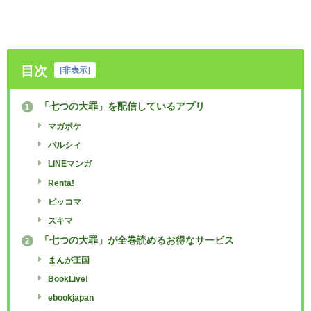
目次
[
非表示
]
「七つの大罪」を配信しているアプリ
1
マガポケ
パルシィ
LINEマンガ
Renta!
ピッコマ
スキマ
「七つの大罪」が全巻読めるお得なサービス
2
まんが王国
BookLive!
ebookjapan