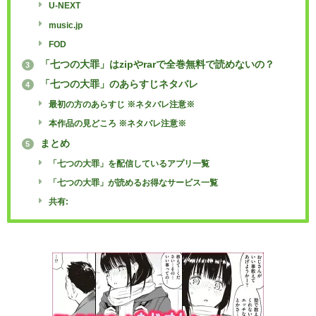
U-NEXT
music.jp
FOD
「七つの大罪」はzipやrarで全巻無料で読めないの？
3
「七つの大罪」のあらすじネタバレ
4
最初の方のあらすじ ※ネタバレ注意※
本作品の見どころ ※ネタバレ注意※
まとめ
5
「七つの大罪」を配信しているアプリ一覧
「七つの大罪」が読めるお得なサービス一覧
共有: