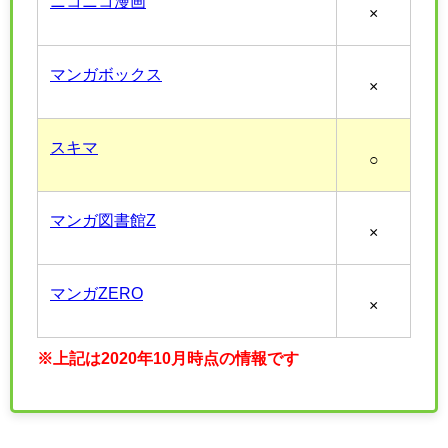
ニコニコ漫画
×
マンガボックス
×
スキマ
○
マンガ図書館Z
×
マンガZERO
×
※上記は2020年10月時点の情報です