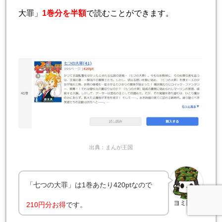
大罪」
1巻分を半額
で読むことができます。
出典：まんが王国
「七つの大罪」は1巻あたり420ptなので
ヨミ隊員
210円分お得
です。