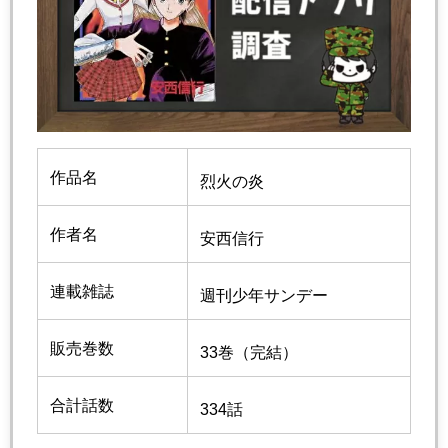
作品名
烈火の炎
作者名
安西信行
連載雑誌
週刊少年サンデー
販売巻数
33巻（完結）
合計話数
334話