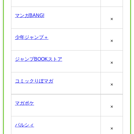
マンガBANG!
×
少年ジャンプ＋
×
ジャンプBOOKストア
×
コミックりぼマガ
×
マガポケ
×
パルシィ
×