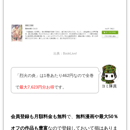
出典：BookLive!
「烈火の炎」は1巻あたり462円なので全巻
ヨミ隊員
で
最大7,623円分お得
です。
会員登録も月額料金も無料
で、
無料漫画や最大50％
オフの作品も豊富
なので登録しておいて損はありま