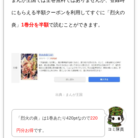
にもらえる半額クーポンを利用してすぐに「烈火の
炎」
1巻分を半額
で読むことができます。
出典：まんが王国
「烈火の炎」は1巻あたり420ptなので
220
ヨミ隊員
円分お得
です。