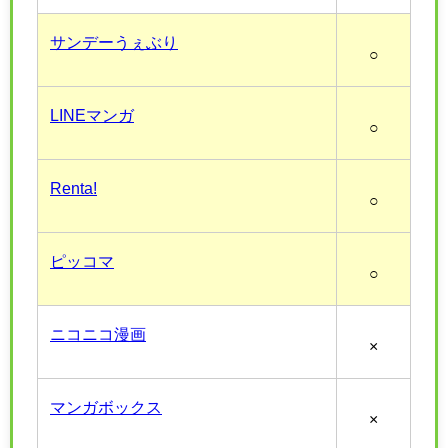
サンデーうぇぶり
○
LINEマンガ
○
Renta!
○
ピッコマ
○
ニコニコ漫画
×
マンガボックス
×