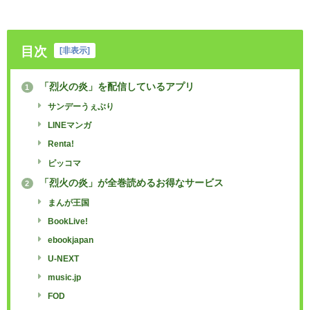
目次
[
非表示
]
「烈火の炎」を配信しているアプリ
1
サンデーうぇぶり
LINEマンガ
Renta!
ピッコマ
「烈火の炎」が全巻読めるお得なサービス
2
まんが王国
BookLive!
ebookjapan
U-NEXT
music.jp
FOD