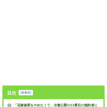
目次
[
非表示
]
「花嫁修業をやめたくて、冷徹公爵の13番目の婚約者に
1