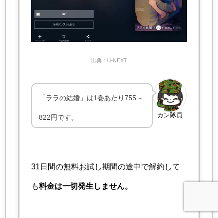
出典：U-NEXT
「ララの結婚」は1巻あたり755～
カン隊員
822円です。
31日間の無料お試し期間の途中で解約して
も
料金は一切発生しません。