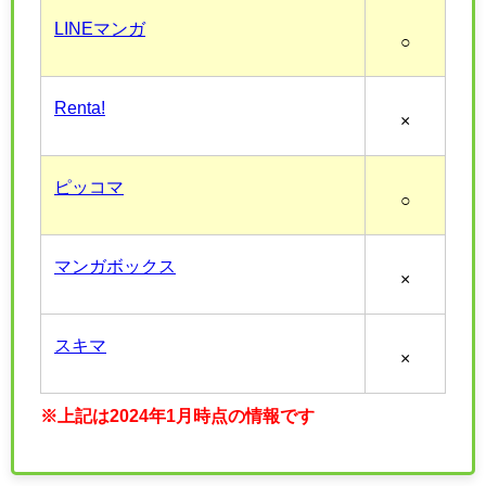
LINEマンガ
○
Renta!
×
ピッコマ
○
マンガボックス
×
スキマ
×
※上記は2024年1月時点の情報です