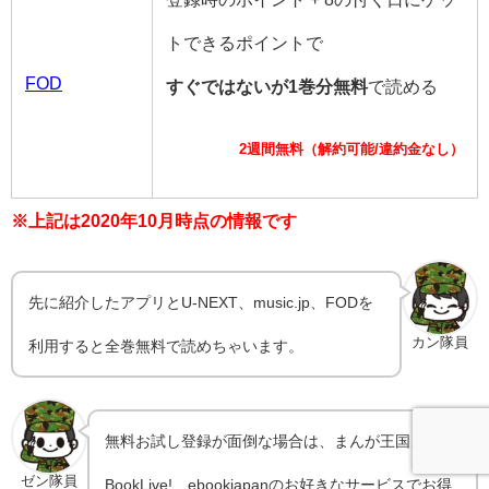
トできるポイントで
FOD
すぐではないが1巻分無料
で読める
2週間無料（解約可能/違約金なし）
※上記は2020年10月時点の情報です
先に紹介したアプリとU-NEXT、music.jp、FODを
カン隊員
利用すると全巻無料で読めちゃいます。
無料お試し登録が面倒な場合は、まんが王国、
ゼン隊員
BookLive!、ebookjapanのお好きなサービスでお得