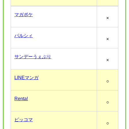
マガポケ
×
パルシィ
×
サンデーうぇぶり
×
LINEマンガ
○
Renta!
○
ピッコマ
○