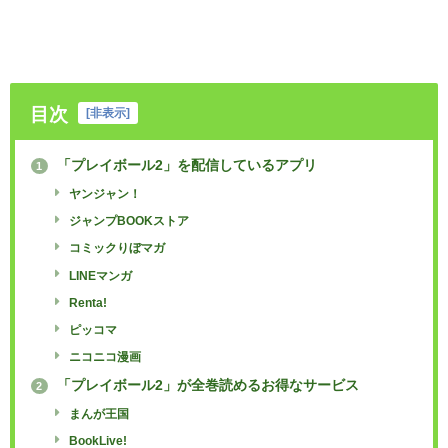
目次
[
非表示
]
「プレイボール2」を配信しているアプリ
1
ヤンジャン！
ジャンプBOOKストア
コミックりぼマガ
LINEマンガ
Renta!
ピッコマ
ニコニコ漫画
「プレイボール2」が全巻読めるお得なサービス
2
まんが王国
BookLive!