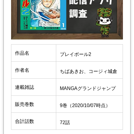
作品名
プレイボール2
作者名
ちばあきお、コージィ城倉
連載雑誌
MANGAグランドジャンプ
販売巻数
9巻（2020/10/07時点）
合計話数
72話