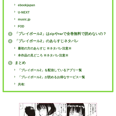
ebookjapan
U-NEXT
music.jp
FOD
「プレイボール2」はzipやrarで全巻無料で読めないの？
3
「プレイボール2」のあらすじネタバレ
4
最初の方のあらすじ ※ネタバレ注意※
本作品の見どころ ※ネタバレ注意※
まとめ
5
「プレイボール2」を配信しているアプリ一覧
「プレイボール2」が読めるお得なサービス一覧
共有: