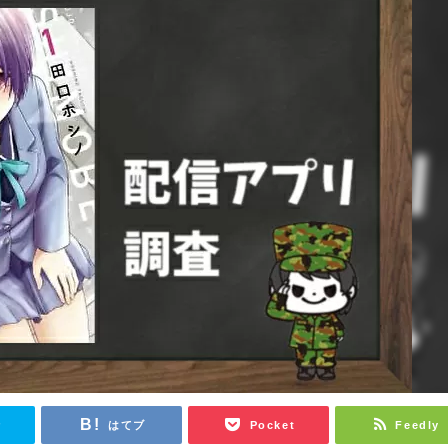
r
はてブ
Pocket
Feedly