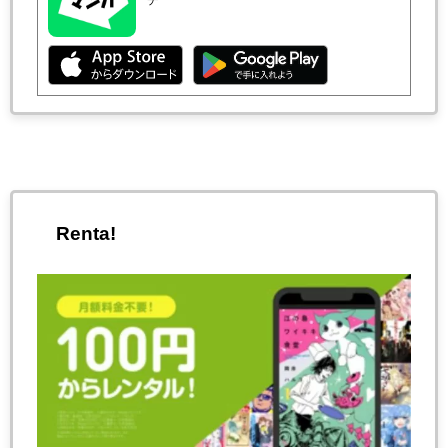
チ
Renta!