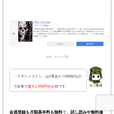
出典：まんが王国
「クダンノゴトシ」は1巻あたり600ptなの
ヨミ隊員
で全巻で
最大
1,500円分お得
です。
会員登録も月額基本料も無料
で、
試し読みや無料漫