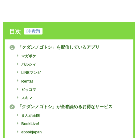
目次
[
非表示
]
「クダンノゴトシ」を配信しているアプリ
1
マガポケ
パルシィ
LINEマンガ
Renta!
ピッコマ
スキマ
「クダンノゴトシ」が全巻読めるお得なサービス
2
まんが王国
BookLive!
ebookjapan