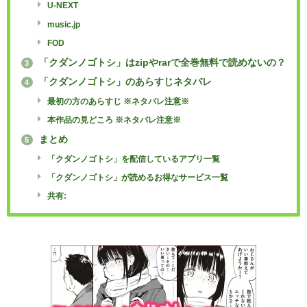
U-NEXT
music.jp
FOD
「クダンノゴトシ」はzipやrarで全巻無料で読めないの？
3
「クダンノゴトシ」のあらすじネタバレ
4
最初の方のあらすじ ※ネタバレ注意※
本作品の見どころ ※ネタバレ注意※
まとめ
5
「クダンノゴトシ」を配信しているアプリ一覧
「クダンノゴトシ」が読めるお得なサービス一覧
共有: