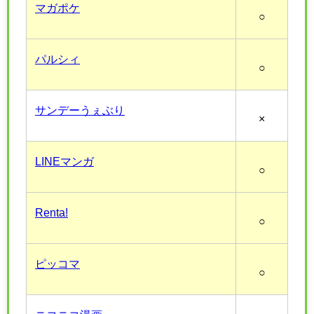
マガポケ
○
パルシィ
○
サンデーうぇぶり
×
LINEマンガ
○
Renta!
○
ピッコマ
○