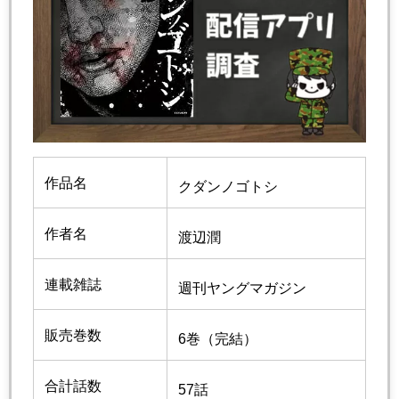
作品名
クダンノゴトシ
作者名
渡辺潤
連載雑誌
週刊ヤングマガジン
販売巻数
6巻（完結）
合計話数
57話