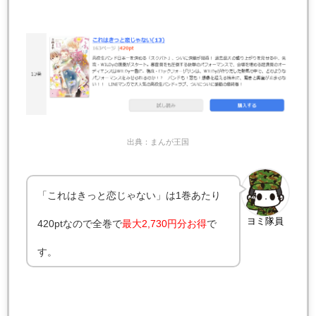
出典：まんが王国
「これはきっと恋じゃない」は1巻あたり
ヨミ隊員
420ptなので全巻で
最大
2,730円分お得
で
す。