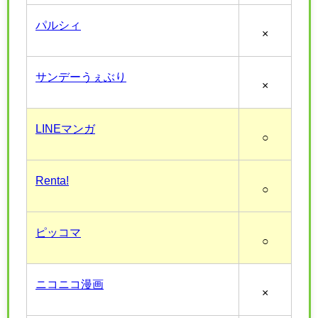
パルシィ
×
サンデーうぇぶり
×
LINEマンガ
○
Renta!
○
ピッコマ
○
ニコニコ漫画
×