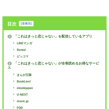
目次
[
非表示
]
「これはきっと恋じゃない」を配信しているアプリ
1
LINEマンガ
Renta!
ピッコマ
「これはきっと恋じゃない」が全巻読めるお得なサービ
2
ス
まんが王国
BookLive!
ebookjapan
U-NEXT
music.jp
FOD