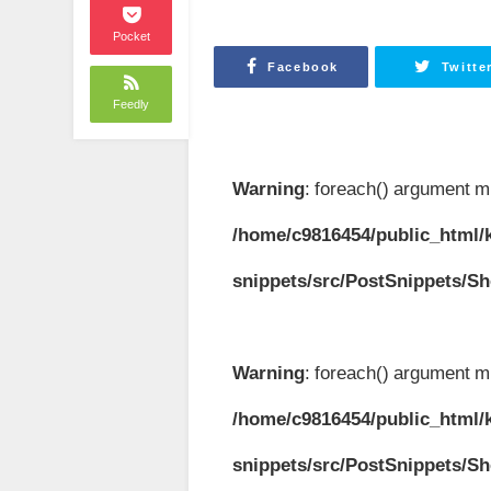
Pocket
Facebook
Twitte
Feedly
Warning
: foreach() argument mu
/home/c9816454/public_html/k
snippets/src/PostSnippets/S
Warning
: foreach() argument mu
/home/c9816454/public_html/k
snippets/src/PostSnippets/S