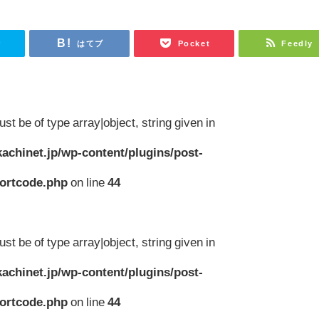
r
はてブ
Pocket
Feedly
st be of type array|object, string given in
achinet.jp/wp-content/plugins/post-
hortcode.php
on line
44
st be of type array|object, string given in
achinet.jp/wp-content/plugins/post-
hortcode.php
on line
44