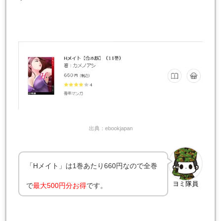
出典：ebookjapan
「Hメイト」は1巻あたり660円なので全巻
ヨミ隊員
で
最大500円分お得
です。