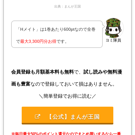
出典：まんが王国
「Hメイト」は1巻あたり600ptなので全巻
ヨミ隊員
で
最大3,300
円分お得
です。
会員登録も月額基本料も無料
で、
試し読みや無料漫
画も豊富
なので登録しておいて損はありません。
＼簡単登録でお得に読む／
【公式】まんが王国
※毎日最大50%のポイント還元なのでまとめ買いするなら一番