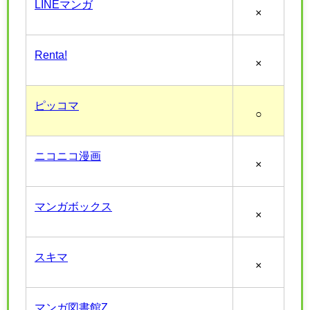
LINEマンガ
×
Renta!
×
ピッコマ
○
ニコニコ漫画
×
マンガボックス
×
スキマ
×
マンガ図書館Z