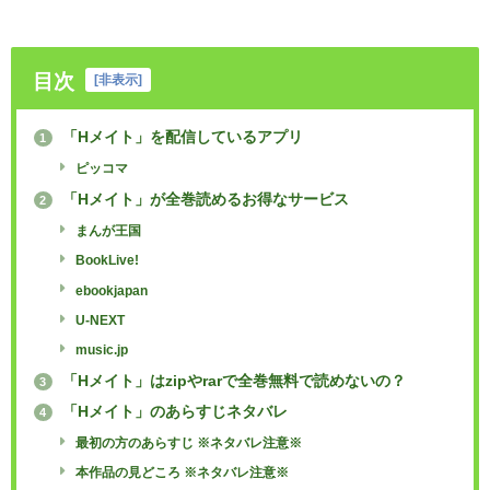
目次
[
非表示
]
「Hメイト」を配信しているアプリ
1
ピッコマ
「Hメイト」が全巻読めるお得なサービス
2
まんが王国
BookLive!
ebookjapan
U-NEXT
music.jp
「Hメイト」はzipやrarで全巻無料で読めないの？
3
「Hメイト」のあらすじネタバレ
4
最初の方のあらすじ ※ネタバレ注意※
本作品の見どころ ※ネタバレ注意※