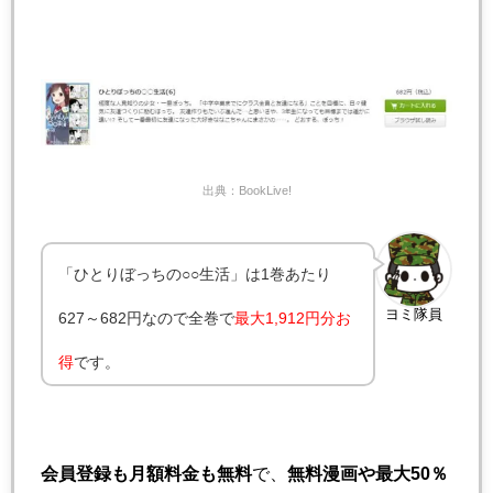
出典：BookLive!
「ひとりぼっちの○○生活」は1巻あたり
ヨミ隊員
627～682円なので全巻で
最大1,912円分お
得
です。
会員登録も月額料金も無料
で、
無料漫画や最大50％