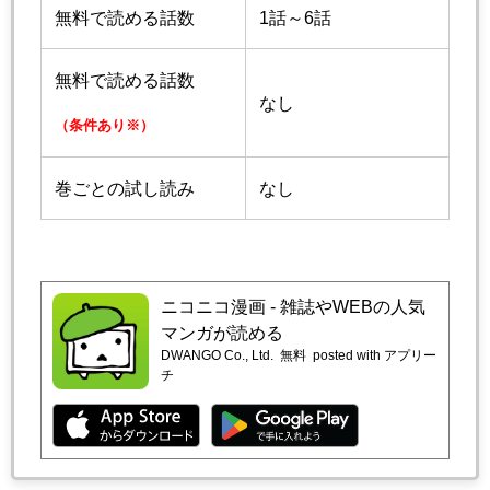
無料で読める話数
1話～6話
無料で読める話数
なし
（条件あり※）
巻ごとの試し読み
なし
ニコニコ漫画 - 雑誌やWEBの人気
マンガが読める
DWANGO Co., Ltd.
無料
posted with アプリー
チ