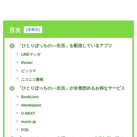
目次
[
非表示
]
「ひとりぼっちの○○生活」を配信しているアプリ
1
LINEマンガ
Renta!
ピッコマ
ニコニコ漫画
「ひとりぼっちの○○生活」が全巻読めるお得なサービス
2
BookLive!
ebookjapan
U-NEXT
music.jp
FOD