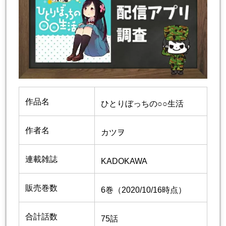
作品名
ひとりぼっちの○○生活
作者名
カツヲ
連載雑誌
KADOKAWA
販売巻数
6巻（2020/10/16時点）
合計話数
75話