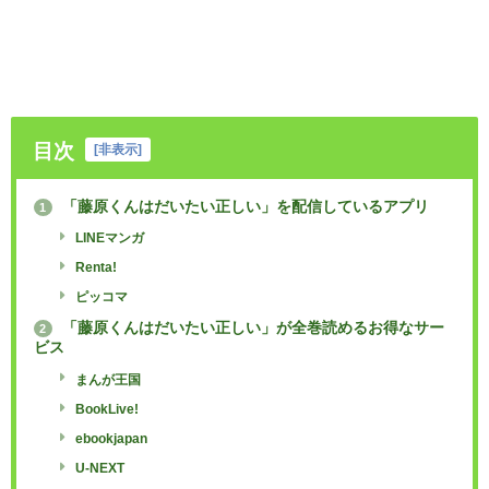
目次
[
非表示
]
「藤原くんはだいたい正しい」を配信しているアプリ
1
LINEマンガ
Renta!
ピッコマ
「藤原くんはだいたい正しい」が全巻読めるお得なサー
2
ビス
まんが王国
BookLive!
ebookjapan
U-NEXT