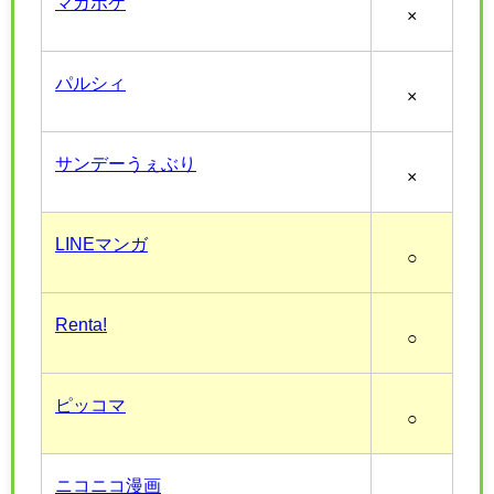
マガポケ
×
パルシィ
×
サンデーうぇぶり
×
LINEマンガ
○
Renta!
○
ピッコマ
○
ニコニコ漫画