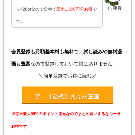
ヨミ隊員
り420ptなので全巻で
最大
1,890円分お得
で
す。
会員登録も月額基本料も無料
で、
試し読みや無料漫
画も豊富
なので登録しておいて損はありません。
＼簡単登録でお得に読む／
【公式】まんが王国
※毎日最大50%のポイント還元なのでまとめ買いするなら一番
お得です