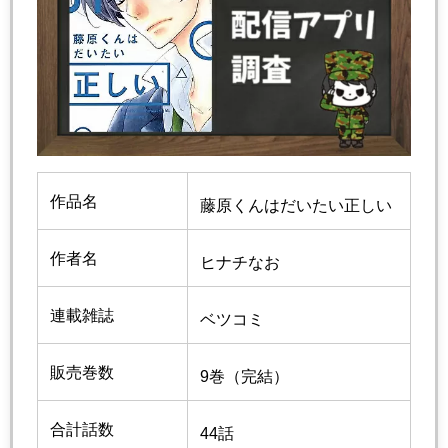
作品名
藤原くんはだいたい正しい
作者名
ヒナチなお
連載雑誌
ベツコミ
販売巻数
9巻（完結）
合計話数
44話