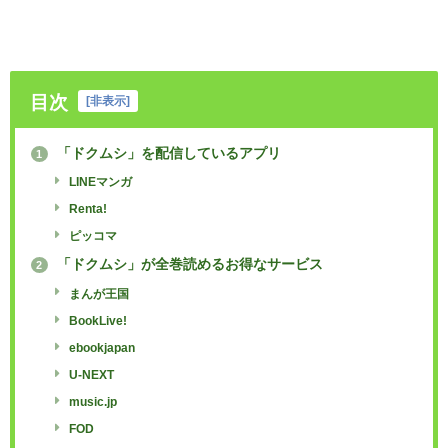
目次
[
非表示
]
「ドクムシ」を配信しているアプリ
1
LINEマンガ
Renta!
ピッコマ
「ドクムシ」が全巻読めるお得なサービス
2
まんが王国
BookLive!
ebookjapan
U-NEXT
music.jp
FOD