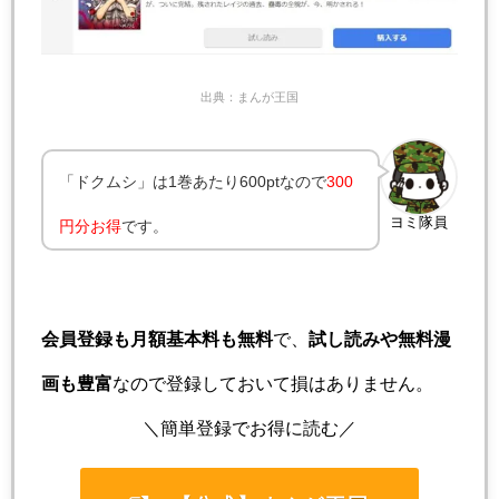
出典：まんが王国
「ドクムシ」は1巻あたり600ptなので
300
ヨミ隊員
円分お得
です。
会員登録も月額基本料も無料
で、
試し読みや無料漫
画も豊富
なので登録しておいて損はありません。
＼簡単登録でお得に読む／