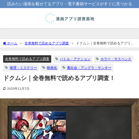
読みたい漫画を載せてるアプリ・電子書籍サービスがすぐに見つかる
ホーム
全巻無料で読めるアプリ調査
ドクムシ｜全巻無料で読めるアプリ調
査！
全巻無料で読めるアプリ調査
バトル・アクション
ホラー・サスペンス
推理・ミステリー
映画化
裏社会・アングラ・ヤンキー
ドクムシ｜全巻無料で読めるアプリ調査！
2020年11月7日