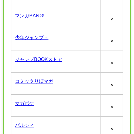
マンガBANG!
×
少年ジャンプ＋
×
ジャンプBOOKストア
×
コミックりぼマガ
×
マガポケ
×
パルシィ
×