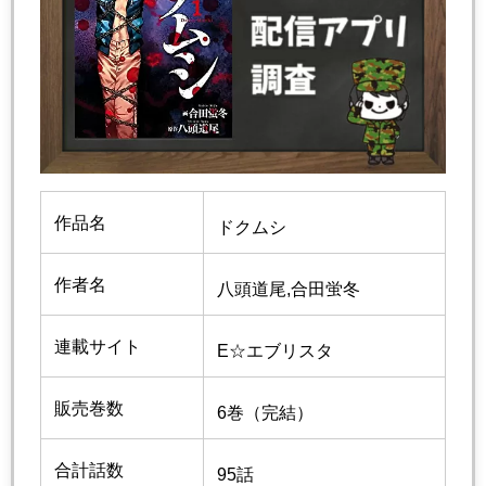
作品名
ドクムシ
作者名
八頭道尾,
合田蛍冬
連載サイト
E☆エブリスタ
販売巻数
6巻（完結）
合計話数
95話