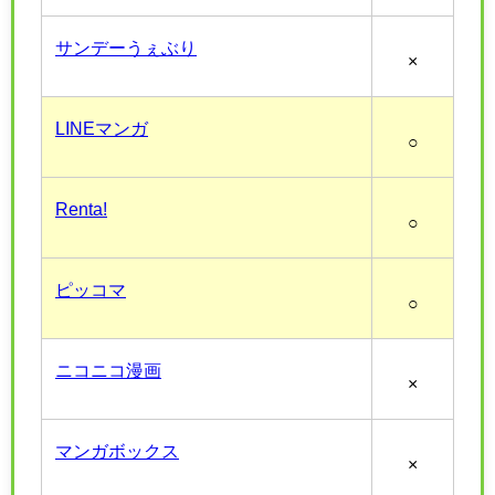
サンデーうぇぶり
×
LINEマンガ
○
Renta!
○
ピッコマ
○
ニコニコ漫画
×
マンガボックス
×