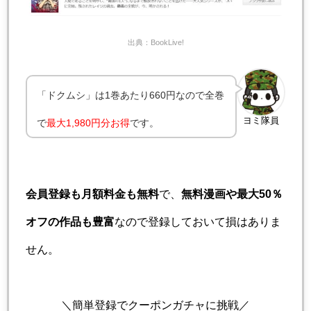
出典：BookLive!
「ドクムシ」は1巻あたり660円なので全巻
ヨミ隊員
で
最大1,980円分お得
です。
会員登録も月額料金も無料
で、
無料漫画や最大50％
オフの作品も豊富
なので登録しておいて損はありま
せん。
＼簡単登録でクーポンガチャに挑戦／