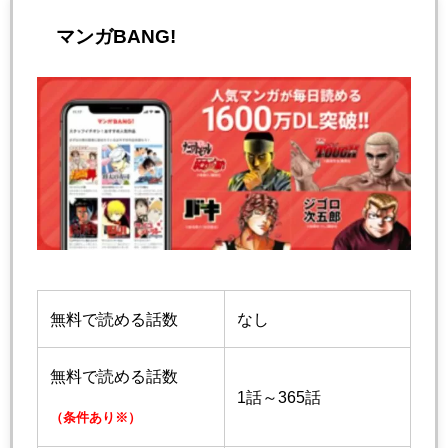
マンガBANG!
無料で読める話数
なし
無料で読める話数
1話～365話
（条件あり※）