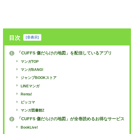
目次
[
非表示
]
「CUFFS 傷だらけの地図」を配信しているアプリ
1
マンガTOP
マンガBANG!
ジャンプBOOKストア
LINEマンガ
Renta!
ピッコマ
マンガ図書館Z
「CUFFS 傷だらけの地図」が全巻読めるお得なサービス
2
BookLive!