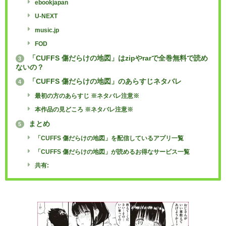
ebookjapan
U-NEXT
music.jp
FOD
「CUFFS 傷だらけの地図」はzipやrarで全巻無料で読め
3
ないの？
「CUFFS 傷だらけの地図」のあらすじネタバレ
4
最初の方のあらすじ ※ネタバレ注意※
本作品の見どころ ※ネタバレ注意※
まとめ
5
「CUFFS 傷だらけの地図」を配信しているアプリ一覧
「CUFFS 傷だらけの地図」が読めるお得なサービス一覧
共有: