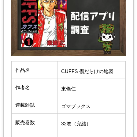
作品名
CUFFS 傷だらけの地図
作者名
東條仁
連載雑誌
ゴマブックス
販売巻数
32巻（完結）