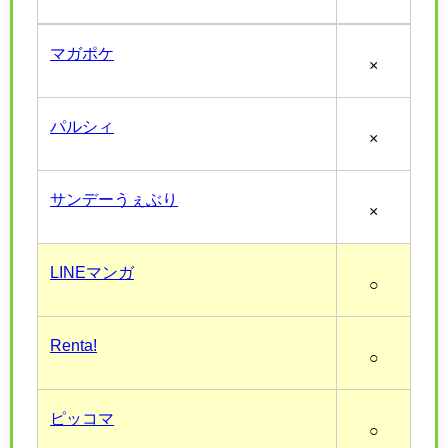
マガポケ
×
パルシィ
×
サンデーうぇぶり
×
LINEマンガ
○
Renta!
○
ピッコマ
○