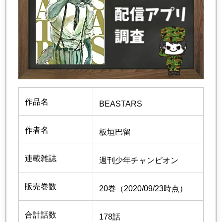
作品名
BEASTARS
作者名
板垣巴留
連載雑誌
週刊少年チャンピオン
販売巻数
20巻（2020/09/23時点）
合計話数
178話