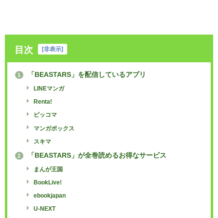
目次
[
非表示
]
「BEASTARS」を配信しているアプリ
1
LINEマンガ
Renta!
ピッコマ
マンガボックス
スキマ
「BEASTARS」が全巻読めるお得なサービス
2
まんが王国
BookLive!
ebookjapan
U-NEXT