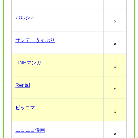
パルシィ
×
サンデーうぇぶり
×
LINEマンガ
○
Renta!
○
ピッコマ
○
ニコニコ漫画
×