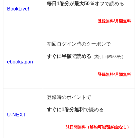
毎日1巻分が最大50％オフ
で読める
BookLive!
登録無料/月額無料
初回ログイン時のクーポンで
すぐに半額で読める
（割引上限500円）
ebookjapan
登録無料/月額無料
登録時のポイントで
すぐに1巻分無料
で読める
U-NEXT
31日間無料（解約可能/違約金なし）