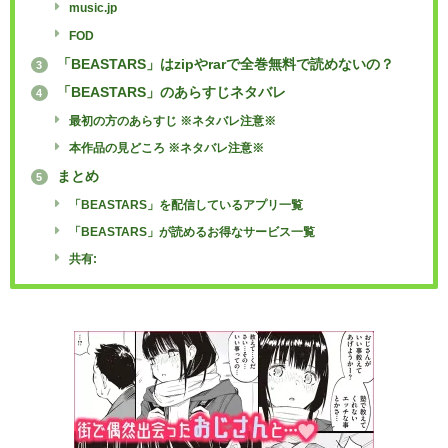
music.jp
FOD
「BEASTARS」はzipやrarで全巻無料で読めないの？
3
「BEASTARS」のあらすじネタバレ
4
最初の方のあらすじ ※ネタバレ注意※
本作品の見どころ ※ネタバレ注意※
まとめ
5
「BEASTARS」を配信しているアプリ一覧
「BEASTARS」が読めるお得なサービス一覧
共有: