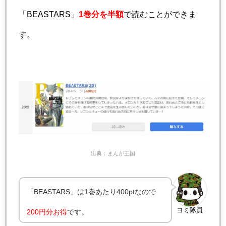
「BEASTARS」
1巻分を半額
で読むことができま
す。
出典：まんが王国
「BEASTARS」は1巻あたり400ptなので
ヨミ隊員
200円分お得
です。