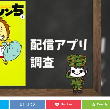
r
はてブ
Pocket
Feedly