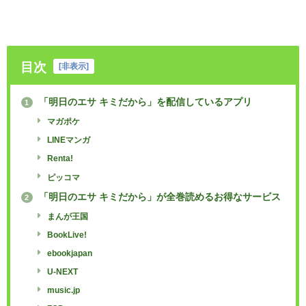
目次
[
非表示
]
「明日のエサ キミだから」を配信しているアプリ
1
マガポケ
LINEマンガ
Renta!
ピッコマ
「明日のエサ キミだから」が全巻読めるお得なサービス
2
まんが王国
BookLive!
ebookjapan
U-NEXT
music.jp