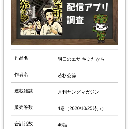
作品名
明日のエサ キミだから
作者名
若杉公徳
連載雑誌
月刊ヤングマガジン
販売巻数
4巻（2020/10/25時点）
合計話数
46話