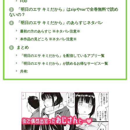
FOD
「明日のエサ キミだから」はzipやrarで全巻無料で読め
3
ないの？
「明日のエサ キミだから」のあらすじネタバレ
4
最初の方のあらすじ ※ネタバレ注意※
本作品の見どころ ※ネタバレ注意※
まとめ
5
「明日のエサ キミだから」を配信しているアプリ一覧
「明日のエサ キミだから」が読めるお得なサービス一覧
共有: