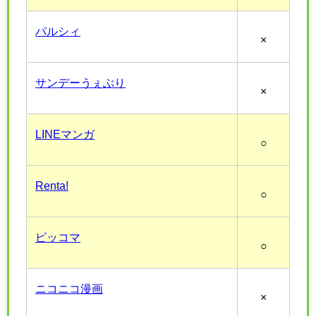
パルシィ
×
サンデーうぇぶり
×
LINEマンガ
○
Renta!
○
ピッコマ
○
ニコニコ漫画
×