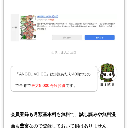
出典：まんが王国
「ANGEL VOICE」は1巻あたり400ptなの
ヨミ隊員
で全巻で
最大8,000円分
お得
です。
会員登録も月額基本料も無料
で、
試し読みや無料漫
画も豊富
なので登録しておいて損はありません。