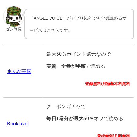
「ANGEL VOICE」がアプリ以外でも全巻読めるサ
ゼン隊員
ービスはこちらです。
最大50％ポイント還元なので
実質、全巻が半額
で読める
まんが王国
登録無料/月額基本料無料
クーポンガチャで
毎日1巻分が最大50％オフ
で読める
BookLive!
登録無料/月額無料