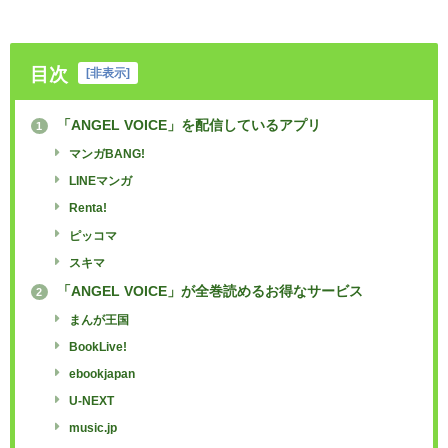
目次
[
非表示
]
「ANGEL VOICE」を配信しているアプリ
1
マンガBANG!
LINEマンガ
Renta!
ピッコマ
スキマ
「ANGEL VOICE」が全巻読めるお得なサービス
2
まんが王国
BookLive!
ebookjapan
U-NEXT
music.jp