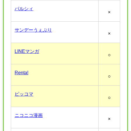
パルシィ
×
サンデーうぇぶり
×
LINEマンガ
○
Renta!
○
ピッコマ
○
ニコニコ漫画
×