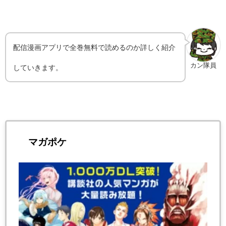
配信漫画アプリで全巻無料で読めるのか詳しく紹介
カン隊員
していきます。
マガポケ