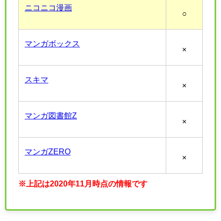
ニコニコ漫画
○
マンガボックス
×
スキマ
×
マンガ図書館Z
×
マンガZERO
×
※上記は2020年11月時点の情報です