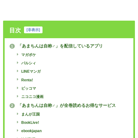
目次
[
非表示
]
「あまちんは自称♂」を配信しているアプリ
1
マガポケ
パルシィ
LINEマンガ
Renta!
ピッコマ
ニコニコ漫画
「あまちんは自称♂」が全巻読めるお得なサービス
2
まんが王国
BookLive!
ebookjapan