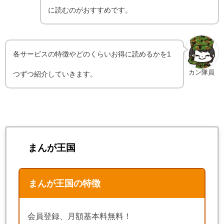
に読むのがおすすめです。
各サービスの特徴やどのくらいお得に読めるかを1
カン隊員
つずつ紹介していきます。
まんが王国
まんが王国の特徴
会員登録、月額基本料無料！