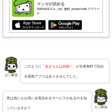
マンガが読める
DWANGO Co., Ltd.
無料
posted with アプリー
チ
このように
「あまちんは自称♂」
が全巻無料で読め
ゼン隊員
る漫画アプリはありませんでした。
実は他にもお得に全巻読めるサービスがあるのを知
カン隊員
っていますか？