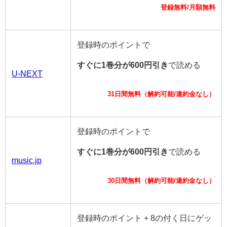
登録無料/月額無料
登録時のポイントで
すぐに1巻分が600円引き
で読める
U-NEXT
31日間無料（解約可能/違約金なし）
登録時のポイントで
すぐに1巻分が600円引き
で読める
music.jp
30日間無料（解約可能/違約金なし）
登録時のポイント + 8の付く日にゲッ