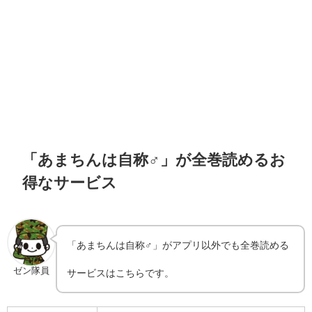
「あまちんは自称♂」が全巻読めるお
得なサービス
「あまちんは自称♂」がアプリ以外でも全巻読める
ゼン隊員
サービスはこちらです。