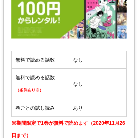
無料で読める話数
なし
無料で読める話数
なし
（条件あり※）
巻ごとの試し読み
あり
※期間限定で1巻が無料で読めます（2020年11月26
日まで）