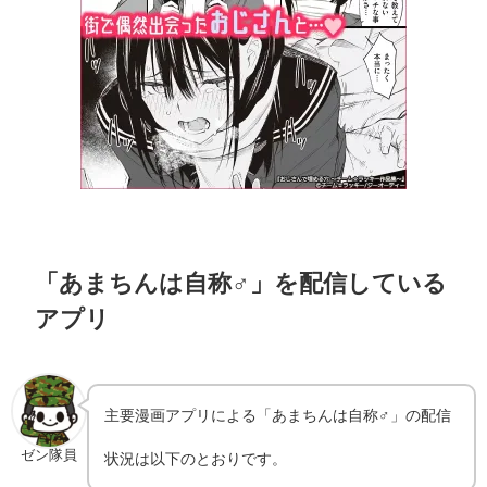
「あまちんは自称♂」を配信している
アプリ
主要漫画アプリによる「あまちんは自称♂」の配信
ゼン隊員
状況は以下のとおりです。