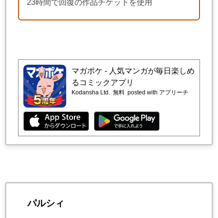
23時間で回復の作品チケットを使用
マガポケ - 人気マンガが毎日楽しめ
るコミックアプリ
Kodansha Ltd.
無料
posted with アプリーチ
パルシィ