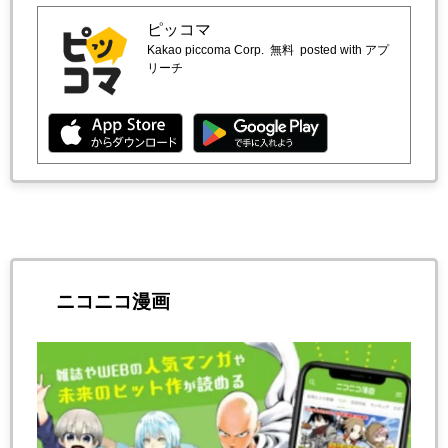
ピッコマ
Kakao piccoma Corp.
無料
posted with アプ
リーチ
ニコニコ漫画