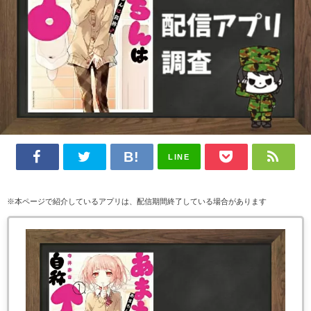
LINE
※本ページで紹介しているアプリは、配信期間終了している場合があります