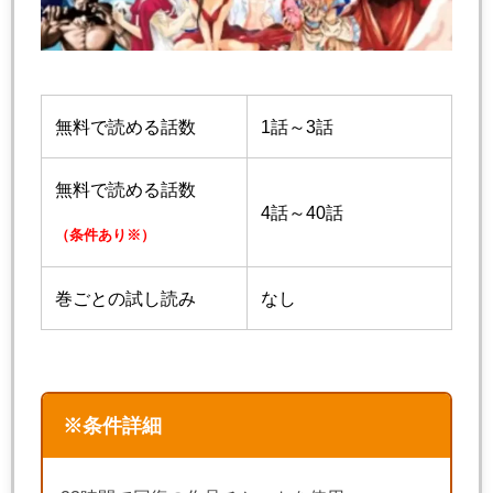
無料で読める話数
1話～3話
無料で読める話数
4話～40話
（条件あり※）
巻ごとの試し読み
なし
※条件詳細