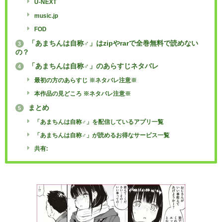
U-NEXT
music.jp
FOD
「あまちんは自称♂」はzipやrarで全巻無料で読めない
3
の？
「あまちんは自称♂」のあらすじネタバレ
4
最初の方のあらすじ ※ネタバレ注意※
本作品の見どころ ※ネタバレ注意※
まとめ
5
「あまちんは自称♂」を配信しているアプリ一覧
「あまちんは自称♂」が読めるお得なサービス一覧
共有: