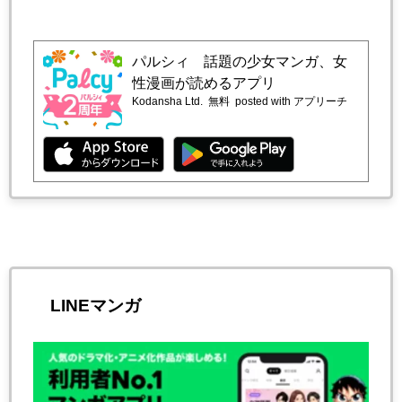
パルシィ 話題の少女マンガ、女
性漫画が読めるアプリ
Kodansha Ltd.
無料
posted with アプリーチ
LINEマンガ