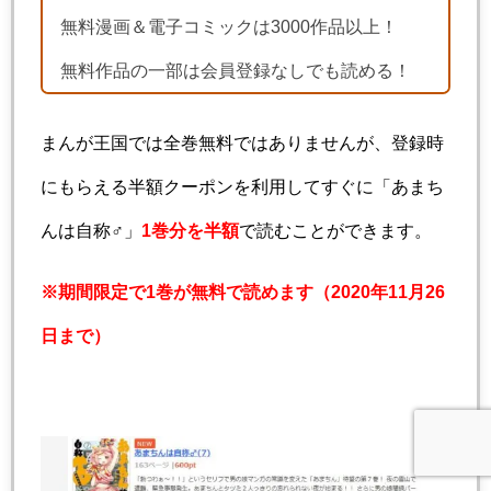
無料漫画＆電子コミックは3000作品以上！
無料作品の一部は会員登録なしでも読める！
まんが王国では全巻無料ではありませんが、登録時
にもらえる半額クーポンを利用してすぐに「あまち
んは自称♂」
1巻分を半額
で読むことができます。
※期間限定で1巻が無料で読めます（2020年11月26
日まで）