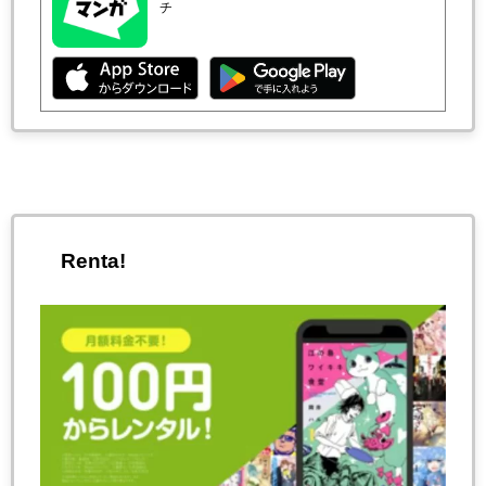
チ
Renta!