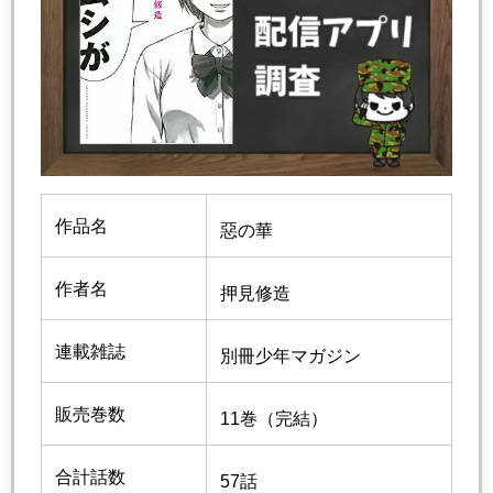
作品名
惡の華
作者名
押見修造
連載雑誌
別冊少年マガジン
販売巻数
11巻（完結）
合計話数
57話