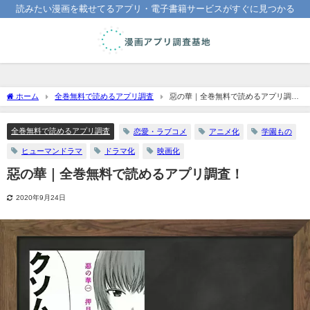
読みたい漫画を載せてるアプリ・電子書籍サービスがすぐに見つかる
ホーム
全巻無料で読めるアプリ調査
惡の華｜全巻無料で読めるアプリ調
査！
全巻無料で読めるアプリ調査
恋愛・ラブコメ
アニメ化
学園もの
ヒューマンドラマ
ドラマ化
映画化
惡の華｜全巻無料で読めるアプリ調査！
2020年9月24日