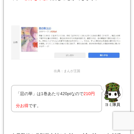
出典：まんが王国
「惡の華」は1巻あたり420ptなので
210円
ヨミ隊員
分お得
です。