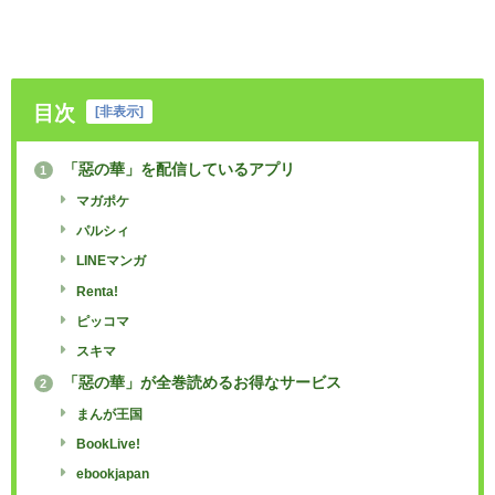
目次
[
非表示
]
「惡の華」を配信しているアプリ
1
マガポケ
パルシィ
LINEマンガ
Renta!
ピッコマ
スキマ
「惡の華」が全巻読めるお得なサービス
2
まんが王国
BookLive!
ebookjapan