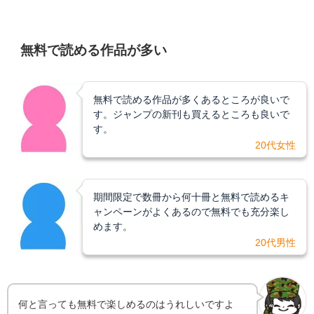
無料で読める作品が多い
無料で読める作品が多くあるところが良いで
す。ジャンプの新刊も買えるところも良いで
す。
20代女性
期間限定で数冊から何十冊と無料で読めるキ
ャンペーンがよくあるので無料でも充分楽し
めます。
20代男性
何と言っても無料で楽しめるのはうれしいですよ