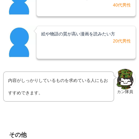
40代男性
絵や物語の質が高い漫画を読みたい方
20代男性
内容がしっかりしているものを求めている人にもお
カン隊員
すすめできます。
その他