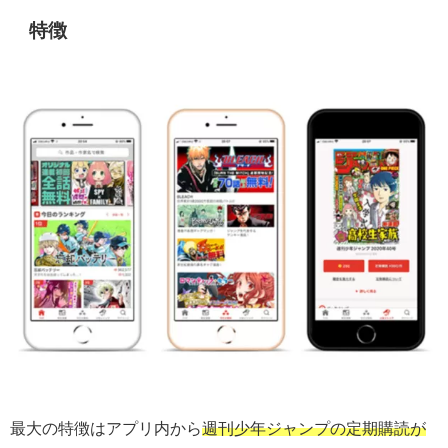
特徴
最大の特徴はアプリ内から
週刊少年ジャンプの定期購読が