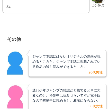
カン隊員
ね。
その他
ジャンプ本誌にはないオリジナルの漫画が読
めるところと、ジャンプ本誌に掲載されてい
る作品の試し読みができるところ。
20代男性
週刊少年ジャンプの雑誌だと捨てるときに大
変なのと、移動中は読みづらいですが電子版
なので移動中に読めるし、邪魔にならない。
30代女性