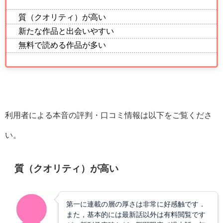
質（クオリティ）が高い
新たな作品と出会いやすい
無料で読める作品が多い
利用者による本音の評判・口コミ情報は以下をご覧くださ
い。
質（クオリティ）が高い
第一に連載の層の厚さは非常に好感触です．
また，基本的には最新話以外は有料閲覧です