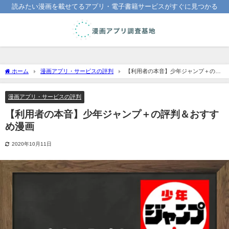
読みたい漫画を載せてるアプリ・電子書籍サービスがすぐに見つかる
ホーム
漫画アプリ・サービスの評判
【利用者の本音】少年ジャンプ＋の評
判＆おすすめ漫画
漫画アプリ・サービスの評判
【利用者の本音】少年ジャンプ＋の評判＆おすす
め漫画
2020年10月11日