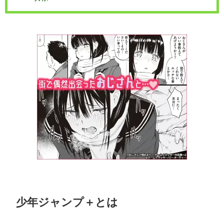
少年ジャンプ＋とは