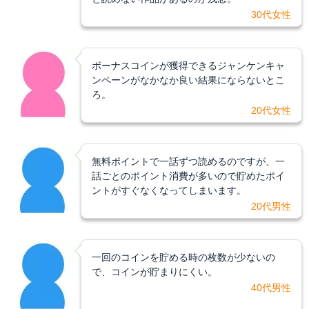
30代女性
ボーナスコインが獲得できるジャンケンキャ
ンペーンがなかなか良い結果にならないとこ
ろ。
20代女性
無料ポイントで一話ずつ読めるのですが、一
話ごとのポイント消費が多いので貯めたポイ
ントがすぐなくなってしまいます。
20代男性
一回のコインを貯める時の枚数が少ないの
で、コインが貯まりにくい。
40代男性