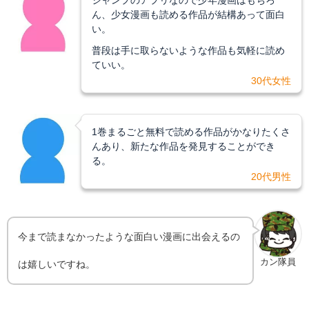
ジャンプのアプリなので少年漫画はもちろ
ん、少女漫画も読める作品が結構あって面白
い。
普段は手に取らないような作品も気軽に読め
ていい。
30代女性
1巻まるごと無料で読める作品がかなりたくさ
んあり、新たな作品を発見することができ
る。
20代男性
今まで読まなかったような面白い漫画に出会えるの
カン隊員
は嬉しいですね。