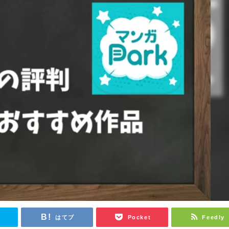
r
はてブ
Pocket
Feedly