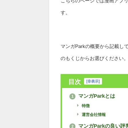
こちらのページでは漫画アプリ「
す。
マンガParkの概要から記載し
のもくじからお選びください
目次
[
非表示
]
マンガParkとは
1
特徴
運営会社情報
マンガParkの良い評
2