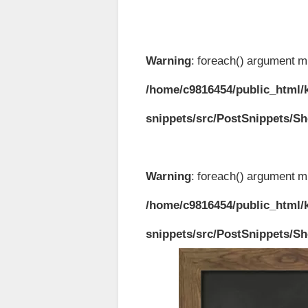
Warning
: foreach() argument mu
/home/c9816454/public_html/k
snippets/src/PostSnippets/S
Warning
: foreach() argument mu
/home/c9816454/public_html/k
snippets/src/PostSnippets/S