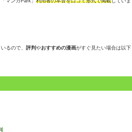
マンガPark」
利用者の本音を口コミ形式で掲載
していま
ているので、
評判
や
おすすめの漫画
がすぐ見たい場合は以下
。
判