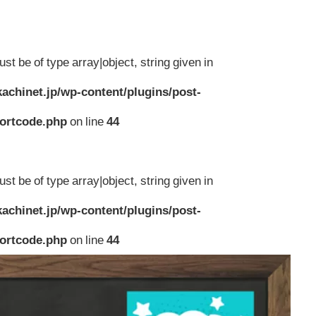
st be of type array|object, string given in
achinet.jp/wp-content/plugins/post-
hortcode.php
on line
44
st be of type array|object, string given in
achinet.jp/wp-content/plugins/post-
hortcode.php
on line
44