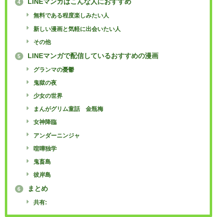
LINEマンガはこんな人におすすめ
4
無料である程度楽しみたい人
新しい漫画と気軽に出会いたい人
その他
LINEマンガで配信しているおすすめの漫画
5
グランマの憂鬱
鬼獄の夜
少女の世界
まんがグリム童話 金瓶梅
女神降臨
アンダーニンジャ
喧嘩独学
鬼畜島
彼岸島
まとめ
6
共有: