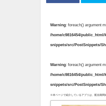
Warning
: foreach() argument mu
/home/c9816454/public_html/k
snippets/src/PostSnippets/S
Warning
: foreach() argument mu
/home/c9816454/public_html/k
snippets/src/PostSnippets/S
※本ページで紹介しているアプリは、配信期間