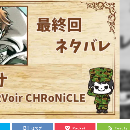
r
はてブ
Pocket
Feedly