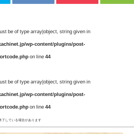
st be of type array|object, string given in
achinet.jp/wp-content/plugins/post-
hortcode.php
on line
44
st be of type array|object, string given in
achinet.jp/wp-content/plugins/post-
hortcode.php
on line
44
終了している場合があります