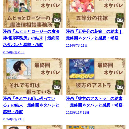
漫画「ムヒョとロージーの魔法
漫画「五等分の花嫁」の結末｜
律相談事務所」の結末｜最終回
最終回ネタバレと感想・考察
ネタバレと感想・考察
2024年7月21日
2024年7月25日
漫画「それでも町は廻ってい
漫画「彼方のアストラ」の結末
る」の結末｜最終回ネタバレと
｜最終回ネタバレと感想・考察
感想・考察
2023年11月11日
2024年7月21日