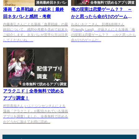
漫画最終回ネタバレ
全巻無料で読めるアプリ調査
漫画「血界戦線」の結末｜最終
俺の現実は恋愛ゲーム？？ ～
回ネタバレと感想・考察
かと思ったら命がけのゲームだ
った～｜全巻無料で読めるアプ
内藤泰弘さんによる漫画「血界戦線」の最
わるいおとこさん、彭傑&奈栩さん
終回について、感想や考察を含めて結末を
(Friendly Land)、夕薙さんによる漫画「俺
リ調査！
ご紹介します。ネタバレが苦手な方は注意
の現実は恋愛ゲーム？？ ～かと思ったら
してくださいね。...
命がけのゲームだ...
全巻無料で読めるアプリ調査
アラクニド｜全巻無料で読める
アプリ調査！
村田真哉さん,いふじシンセンさんによる
漫画「アラクニド」が配信されている漫画
アプリを調査しました。全巻無料で読める
かどうかに加えてお得に読め...