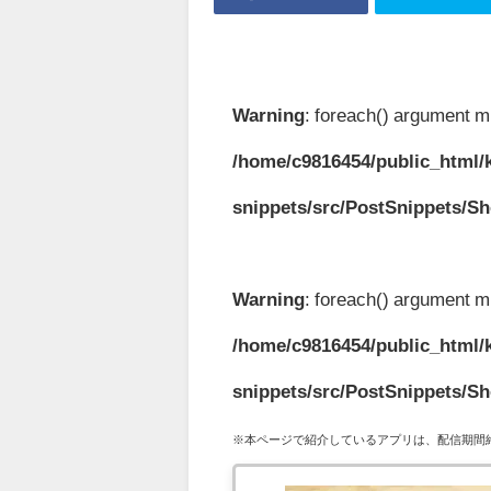
Warning
: foreach() argument mu
/home/c9816454/public_html/k
snippets/src/PostSnippets/S
Warning
: foreach() argument mu
/home/c9816454/public_html/k
snippets/src/PostSnippets/S
※本ページで紹介しているアプリは、配信期間