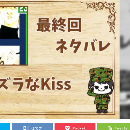
r
はてブ
Pocket
Feedly