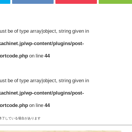
st be of type array|object, string given in
achinet.jp/wp-content/plugins/post-
hortcode.php
on line
44
st be of type array|object, string given in
achinet.jp/wp-content/plugins/post-
hortcode.php
on line
44
終了している場合があります