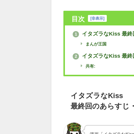
目次
[
非表示
]
イタズラなKiss 最
1
まんが王国
イタズラなKiss 最
2
共有:
イタズラなKiss
最終回のあらすじ