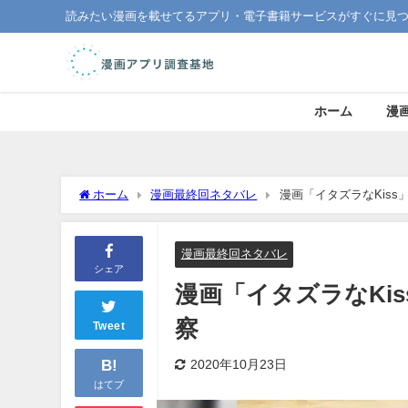
読みたい漫画を載せてるアプリ・電子書籍サービスがすぐに見
ホーム
漫
ホーム
漫画最終回ネタバレ
漫画「イタズラなKis
漫画最終回ネタバレ
シェア
漫画「イタズラなKi
察
Tweet
B!
2020年10月23日
はてブ