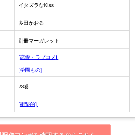
イタズラなKiss
多田かおる
別冊マーガレット
[
恋愛・ラブコメ
]
[
学園もの
]
23巻
[
衝撃的
]