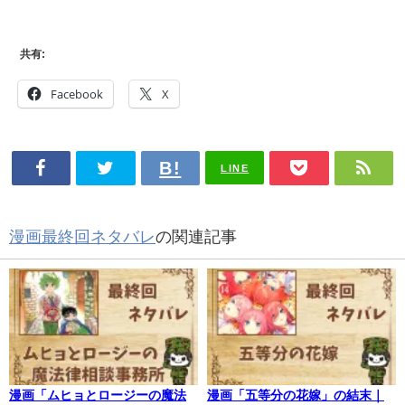
共有:
Facebook
X
LINE
漫画最終回ネタバレ
の関連記事
漫画「ムヒョとロージーの魔法
漫画「五等分の花嫁」の結末｜