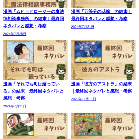
漫画「ムヒョとロージーの魔法
漫画「五等分の花嫁」の結末｜
律相談事務所」の結末｜最終回
最終回ネタバレと感想・考察
ネタバレと感想・考察
2024年7月21日
2024年7月25日
漫画「それでも町は廻ってい
漫画「彼方のアストラ」の結末
る」の結末｜最終回ネタバレと
｜最終回ネタバレと感想・考察
感想・考察
2023年11月11日
2024年7月21日