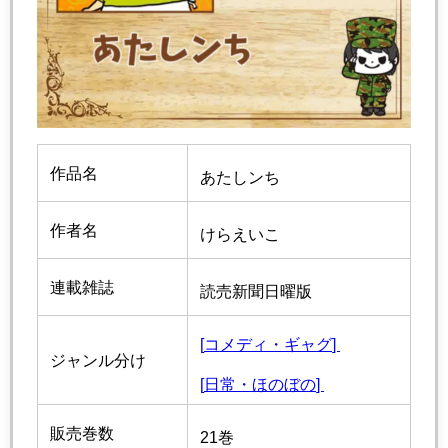
作品名
あたしンち
作者名
けらえいこ
連載雑誌
読売新聞日曜版
[
コメディ・ギャグ
]
ジャンル分け
[
日常・ほのぼの
]
販売巻数
21巻