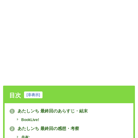
目次
[
非表示
]
あたしンち 最終回のあらすじ・結末
1
BookLive!
あたしンち 最終回の感想・考察
2
共有: