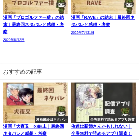
漫画「プロゴルファー猿」の結
漫画「RAVE」の結末｜最終回ネ
末｜最終回ネタバレと感想・考
タバレと感想・考察
察
2022年7月31日
2022年8月2日
おすすめの記事
漫画最終回ネタバレ
全巻無料で読めるアプリ調査
漫画「犬夜叉」の結末｜最終回
俺達は新婚さんかもしれない｜
ネタバレと感想・考察
全巻無料で読めるアプリ調査！