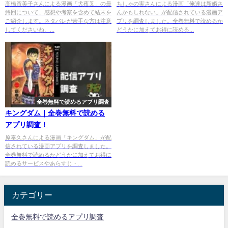
高橋留美子さんによる漫画「犬夜叉」の最
ちしゃの実さんによる漫画「俺達は新婚さ
終回について、感想や考察を含めて結末を
んかもしれない」が配信されている漫画ア
ご紹介します。ネタバレが苦手な方は注意
プリを調査しました。全巻無料で読めるか
してくださいね。...
どうかに加えてお得に読める...
全巻無料で読めるアプリ調査
キングダム｜全巻無料で読める
アプリ調査！
原泰久さんによる漫画「キングダム」が配
信されている漫画アプリを調査しました。
全巻無料で読めるかどうかに加えてお得に
読めるサービスやあらすじ・...
カテゴリー
全巻無料で読めるアプリ調査