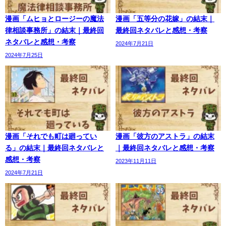
漫画「ムヒョとロージーの魔法
漫画「五等分の花嫁」の結末｜
律相談事務所」の結末｜最終回
最終回ネタバレと感想・考察
ネタバレと感想・考察
2024年7月21日
2024年7月25日
漫画「それでも町は廻ってい
漫画「彼方のアストラ」の結末
る」の結末｜最終回ネタバレと
｜最終回ネタバレと感想・考察
感想・考察
2023年11月11日
2024年7月21日