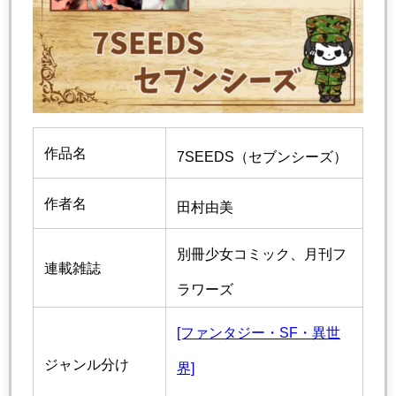
作品名
7SEEDS（セブンシーズ）
作者名
田村由美
別冊少女コミック、月刊フ
連載雑誌
ラワーズ
[ファンタジー・SF・異世
ジャンル分け
界]