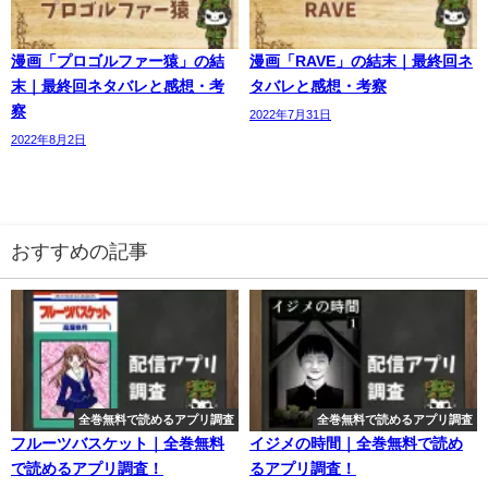
漫画「プロゴルファー猿」の結
漫画「RAVE」の結末｜最終回ネ
末｜最終回ネタバレと感想・考
タバレと感想・考察
察
2022年7月31日
2022年8月2日
おすすめの記事
全巻無料で読めるアプリ調査
全巻無料で読めるアプリ調査
フルーツバスケット｜全巻無料
イジメの時間｜全巻無料で読め
で読めるアプリ調査！
るアプリ調査！