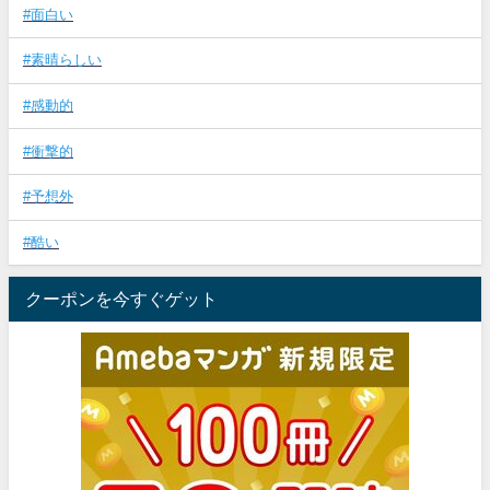
#面白い
#素晴らしい
#感動的
#衝撃的
#予想外
#酷い
クーポンを今すぐゲット