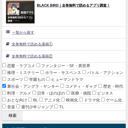
BLACK BIRD｜全巻無料で読めるアプリ調査！
全巻無料で読めるアプリ
調査
一覧から探す
全巻無料で読める漫画①
全巻無料で読める漫画②
恋愛・ラブコメ
ファンタジー・SF・異世界
推理・ミステリー
ホラー・サスペンス
バトル・アクション
スポーツ
学園もの
ヒューマンドラマ
裏社会・アングラ・ヤンキー
コメディ・ギャグ
歴史・時代
料理・グルメ
日常・ほのぼの
医療・病院
ビジネス
おとな向け
BL
アニメ化
映画化
ドラマ化
ゲーム化
音楽
週刊少年ジャンプ
TL