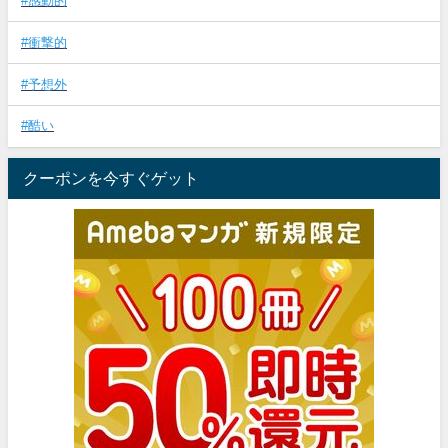
#感動的
#衝撃的
#予想外
#酷い
クーポンを今すぐゲット