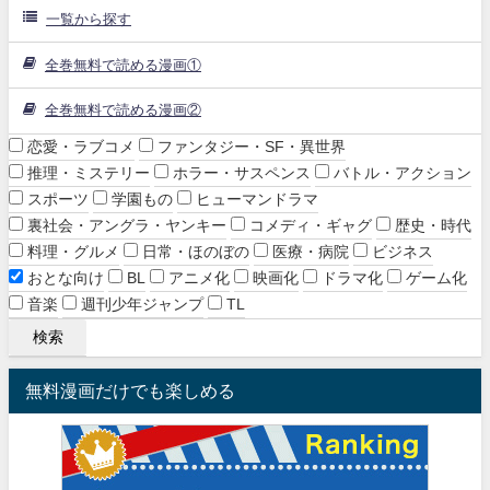
一覧から探す
全巻無料で読める漫画①
全巻無料で読める漫画②
恋愛・ラブコメ
ファンタジー・SF・異世界
推理・ミステリー
ホラー・サスペンス
バトル・アクション
スポーツ
学園もの
ヒューマンドラマ
裏社会・アングラ・ヤンキー
コメディ・ギャグ
歴史・時代
料理・グルメ
日常・ほのぼの
医療・病院
ビジネス
おとな向け
BL
アニメ化
映画化
ドラマ化
ゲーム化
音楽
週刊少年ジャンプ
TL
無料漫画だけでも楽しめる