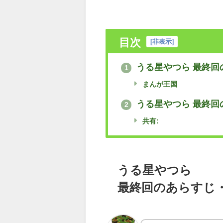
目次
[
非表示
]
うる星やつら 最終回
1
まんが王国
うる星やつら 最終回
2
共有:
うる星やつら
最終回のあらすじ