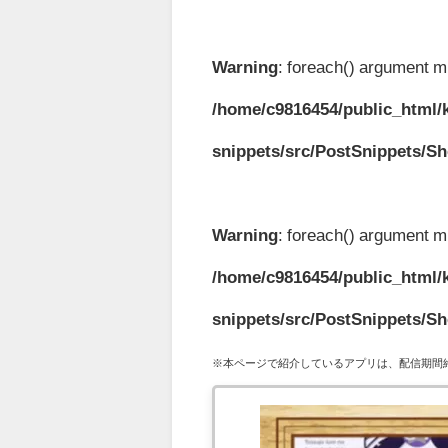
Warning
: foreach() argument mu
/home/c9816454/public_html/k
snippets/src/PostSnippets/S
Warning
: foreach() argument mu
/home/c9816454/public_html/k
snippets/src/PostSnippets/S
※本ページで紹介しているアプリは、配信期間