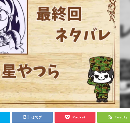
r
はてブ
Pocket
Feedly