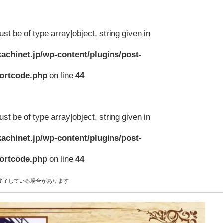
st be of type array|object, string given in
achinet.jp/wp-content/plugins/post-
hortcode.php
on line
44
st be of type array|object, string given in
achinet.jp/wp-content/plugins/post-
hortcode.php
on line
44
終了している場合があります