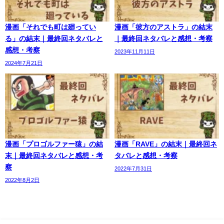
漫画「それでも町は廻ってい
漫画「彼方のアストラ」の結末
る」の結末｜最終回ネタバレと
｜最終回ネタバレと感想・考察
感想・考察
2023年11月11日
2024年7月21日
漫画「プロゴルファー猿」の結
漫画「RAVE」の結末｜最終回ネ
末｜最終回ネタバレと感想・考
タバレと感想・考察
察
2022年7月31日
2022年8月2日