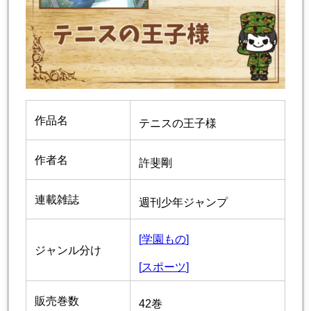
作品名
テニスの王子様
作者名
許斐剛
連載雑誌
週刊少年ジャンプ
[
学園もの
]
ジャンル分け
[
スポーツ
]
販売巻数
42巻