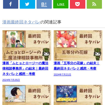
LINE
漫画最終回ネタバレ
の関連記事
漫画「ムヒョとロージーの魔法
漫画「五等分の花嫁」の結末｜
律相談事務所」の結末｜最終回
最終回ネタバレと感想・考察
ネタバレと感想・考察
2024年7月21日
2024年7月25日