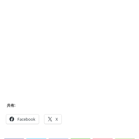
共有:
Facebook
X