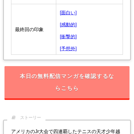
[
面白い
]
[
感動的
]
最終回の印象
[
衝撃的
]
[
予想外
]
本日の無料配信マンガを確認するな
らこちら
ストーリー
アメリカのJr大会で四連覇したテニスの天才少年越