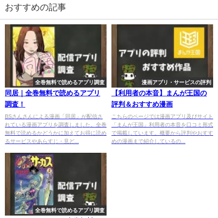
おすすめの記事
全巻無料で読めるアプリ調査
漫画アプリ・サービスの評判
同居｜全巻無料で読めるアプリ
【利用者の本音】まんが王国の
調査！
評判＆おすすめ漫画
BSさんさんによる漫画「同居」が配信さ
こちらのページでは漫画アプリ及びサイト
れている漫画アプリを調査しました。全巻
「まんが王国」利用者の本音を口コミ形式
無料で読めるかどうかに加えてお得に読め
で掲載しています。概要から評判やおすす
るサービスやあらすじ・見ど...
めの漫画まで紹介しているの...
全巻無料で読めるアプリ調査