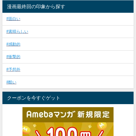
漫画最終回の印象から探す
#面白い
#素晴らしい
#感動的
#衝撃的
#予想外
#酷い
クーポンを今すぐゲット