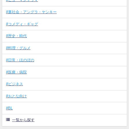
#裏社会・アングラ・ヤンキー
#コメディ・ギャグ
#歴史・時代
#料理・グルメ
#日常・ほのぼの
#医療・病院
#ビジネス
#おとな向け
#BL
一覧から探す