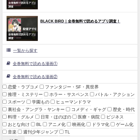
全巻無料で読めるアプリ
調査
BLACK BIRD｜全巻無料で読めるアプリ調査！
全巻無料で読めるアプリ
調査
一覧から探す
全巻無料で読める漫画①
全巻無料で読める漫画②
恋愛・ラブコメ
ファンタジー・SF・異世界
推理・ミステリー
ホラー・サスペンス
バトル・アクション
スポーツ
学園もの
ヒューマンドラマ
裏社会・アングラ・ヤンキー
コメディ・ギャグ
歴史・時代
料理・グルメ
日常・ほのぼの
医療・病院
ビジネス
おとな向け
BL
アニメ化
映画化
ドラマ化
ゲーム化
音楽
週刊少年ジャンプ
TL