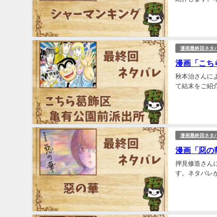
漫画最終回ネタ
漫画「こち
秋本治さんに
て結末をご紹介
漫画最終回ネタ
漫画「惡の
押見修造さん
す。ネタバレが