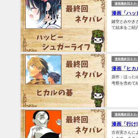
漫画最終回ネタ
漫画「ハッ
鍵空とみやき
て結末をご紹介
漫画最終回ネタ
漫画「ヒカ
原作：ほった
考察を含めて
漫画最終回ネタ
漫画「行け
古谷実さんに