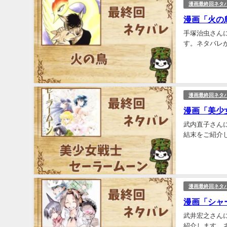
漫画最終回ネタ
漫画「火の
手塚治虫さん
す。ネタバレが
漫画最終回ネタ
漫画「美少
武内直子さん
結末をご紹介し
漫画最終回ネタ
漫画「シャ
武井宏之さん
紹介します。ネ