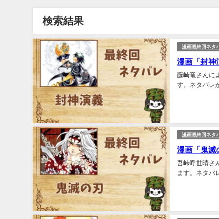
検索結果
漫画最終回ネタ
漫画「封神
藤崎竜さんに
す。ネタバレが
漫画最終回ネタ
漫画「鬼滅
吾峠呼世晴さ
ます。ネタバレ